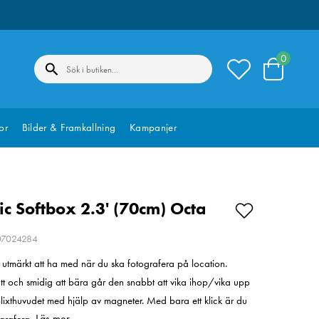
0
or
Bilder & Framkallning
Kampanjer
ic Softbox 2.3' (70cm) Octa
207024284
utmärkt att ha med när du ska fotografera på location.
ätt och smidig att bära går den snabbt att vika ihop/vika upp
lixthuvudet med hjälp av magneter. Med bara ett klick är du
Läs mer