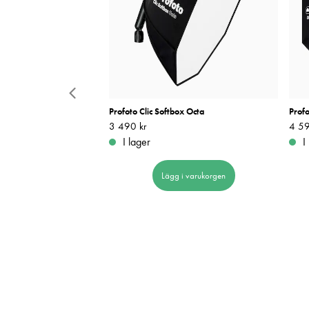
x 2x2'
Profoto Clic Softbox Octa
Profo
Pris
3 490 kr
:
3 490 kr
Pris
4 59
:
ara
I lager
I
 i varukorgen
Lägg i varukorgen