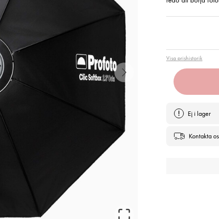
redo att börja foto
Pris
:
4 19
Visa prishistorik
Ej i lager
Kontakta os