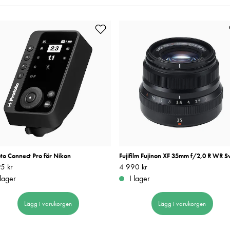
to Connect Pro för Nikon
Fujifilm Fujinon XF 35mm f/2,0 R WR S
5 kr
4 495 kr
Pris
4 990 kr
:
4 990 kr
 lager
I lager
Lägg i varukorgen
Lägg i varukorgen