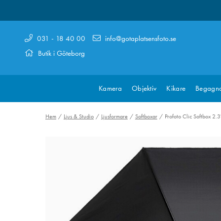
031 - 18 40 00
info@gotaplatsensfoto.se
Butik i Göteborg
Kamera
Objektiv
Kikare
Begagn
Hem
Ljus & Studio
Ljusformare
Softboxar
Profoto Clic Softbox 2.