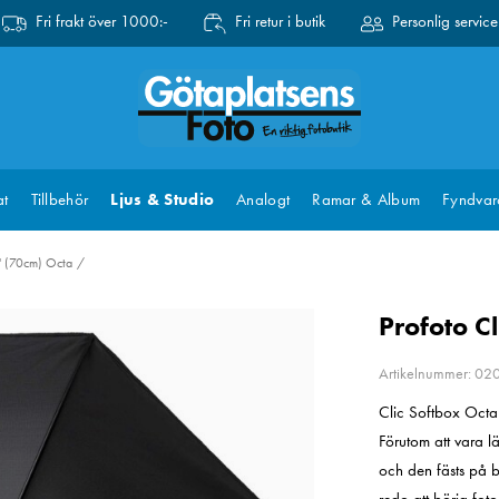
Fri frakt över 1000:-
Fri retur i butik
Personlig service
at
Tillbehör
Ljus & Studio
Analogt
Ramar & Album
Fyndvar
3' (70cm) Octa
Profoto Cl
Artikelnummer: 0
Clic Softbox Octa 
Förutom att vara l
och den fästs på b