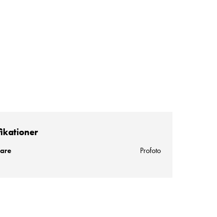
fikationer
kare
Profoto