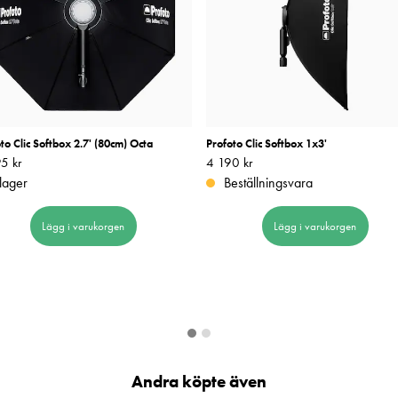
to Clic Softbox 2.7' (80cm) Octa
Profoto Clic Softbox 1x3'
5 kr
4 595 kr
Pris
4 190 kr
:
4 190 kr
 lager
Beställningsvara
Lägg i varukorgen
Lägg i varukorgen
Andra köpte även