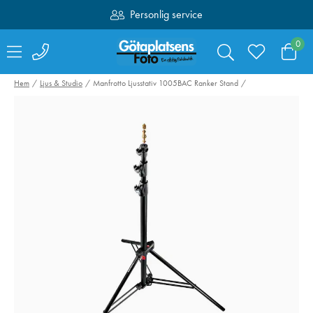
Personlig service
Fri frakt över 1000:-
0
Hem
Ljus & Studio
Manfrotto Ljusstativ 1005BAC Ranker Stand
Valoi easy35
Swarovski RB-S
Filmskanner
Batteri till AT /