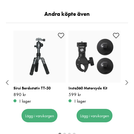
Andra köpte även
se KS-5
Sirui Bordsstativ TT-50
Insta360 Motorcycle Kit
Insta3
Stick 
Pris
890 kr
:
890 kr
Pris
599 kr
:
599 kr
Pris
339 k
:
3
I lager
I lager
I 
Lägg i varukorgen
Lägg i varukorgen