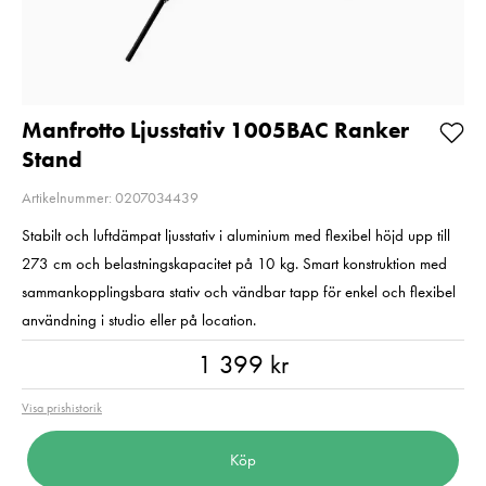
Så långt lagret
Balance
räcker!
Pris
720 kr
:
720 kr
I lager
Nuvarande pris
1 790 kr
:
1 790 kr
2 790 kr
Tidigare pris
:
2 790 kr
I lager
Lägg i varuko
Manfrotto Ljusstativ 1005BAC Ranker
Stand
Lägg i varukorgen
Artikelnummer: 0207034439
Stabilt och luftdämpat ljusstativ i aluminium med flexibel höjd upp till
273 cm och belastningskapacitet på 10 kg. Smart konstruktion med
sammankopplingsbara stativ och vändbar tapp för enkel och flexibel
användning i studio eller på location.
Pris
:
1 399 kr
1 399 kr
Visa prishistorik
Köp