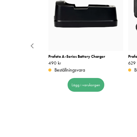
er 1.8A
Profoto A-Series Battery Charger
Prof
cker!
Pris
490 kr
:
490 kr
Pris
629 
:
990 kr
Tidigare pris
:
Beställningsvara
B
Lägg i varukorgen
 i varukorgen