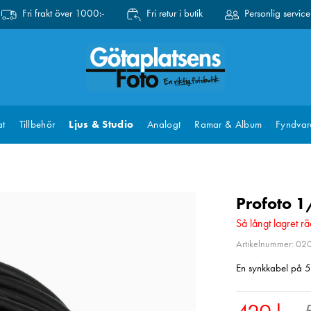
Fri frakt över 1000:-
Fri retur i butik
Personlig service
at
Tillbehör
Ljus & Studio
Analogt
Ramar & Album
Fyndvar
Profoto 1
Så långt lagret rä
Artikelnummer: 0
En synkkabel på 
Nuvara