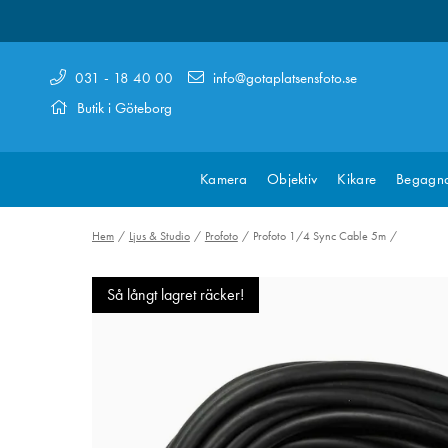
031 - 18 40 00
info@gotaplatsensfoto.se
Butik i Göteborg
Kamera
Objektiv
Kikare
Begagn
Hem
Ljus & Studio
Profoto
Profoto 1/4 Sync Cable 5m
Så långt lagret räcker!