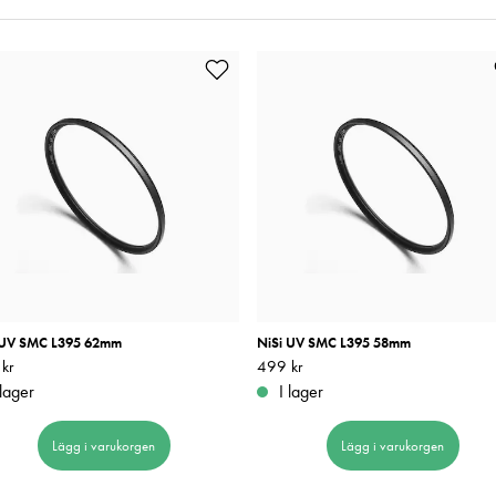
 UV SMC L395 62mm
NiSi UV SMC L395 58mm
kr
499 kr
Pris
499 kr
:
499 kr
 lager
I lager
Lägg i varukorgen
Lägg i varukorgen