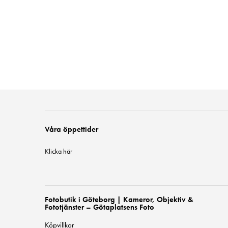
Våra öppettider
Klicka här
Fotobutik i Göteborg | Kameror, Objektiv &
Fototjänster – Götaplatsens Foto
Köpvillkor