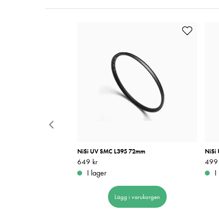
5 82mm
NiSi UV SMC L395 72mm
NiSi
Pris
649 kr
:
649 kr
Pris
499 
:
I lager
I
 i varukorgen
Lägg i varukorgen