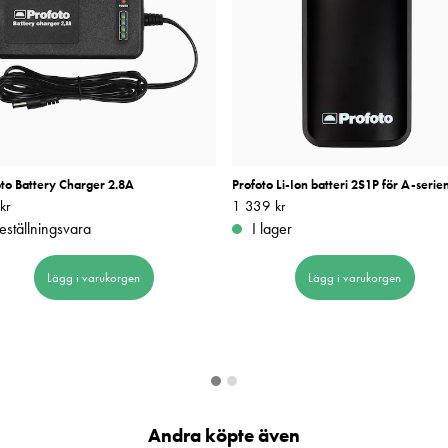
oto Battery Charger 2.8A
Profoto Li-Ion batteri 2S1P för A-serie
kr
629 kr
Pris
1 339 kr
:
1 339 kr
eställningsvara
I lager
Lägg i varukorgen
Lägg i varukorgen
Andra köpte även