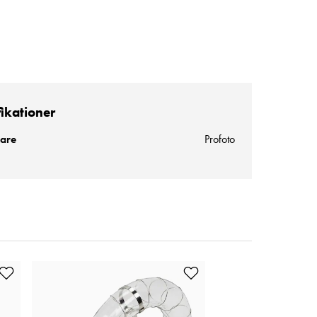
fikationer
kare
Profoto