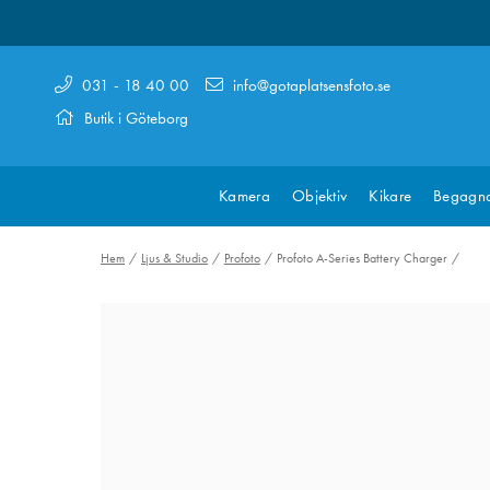
031 - 18 40 00
info@gotaplatsensfoto.se
Butik i Göteborg
Kamera
Objektiv
Kikare
Begagn
Hem
Ljus & Studio
Profoto
Profoto A-Series Battery Charger