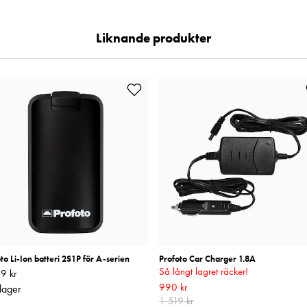
Liknande produkter
to Li-Ion batteri 2S1P för A-serien
Profoto Car Charger 1.8A
Så långt lagret räcker!
9 kr
1 339 kr
Nuvarande pris
990 kr
:
990 kr
Tidigare pris
:
 lager
1 519 kr
1 519 kr