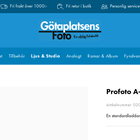
Fri frakt över 1000:-
Fri retur i butik
Personlig service
at
Tillbehör
Ljus & Studio
Analogt
Ramar & Album
Fyndvar
Profoto A
Artikelnummer: 0
En standardladdar
Pris
:
490