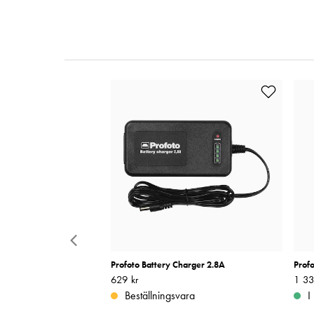
Lamp E11 500W/120V
Profoto Battery Charger 2.8A
Profo
Pris
629 kr
:
629 kr
Pris
1 33
:
Beställningsvara
I