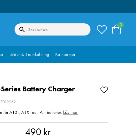
0
or
Bilder & Framkallning
Kampanjer
-Series Battery Charger
207019962
Läs mer
e för A10-, A1X- och A1-batterier.
 kr
490 kr