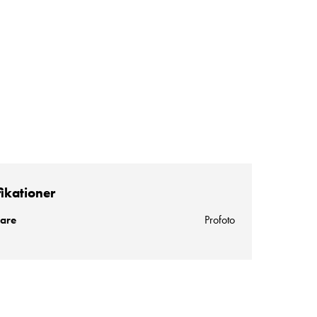
fikationer
kare
Profoto