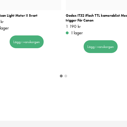
isan Light Meter II Svart
Godox IT32 iFlash TTL kamerablixt Me
trigger För Canon
kr
889 kr
Pris
1 190 kr
:
1 190 kr
 lager
I lager
Lägg i varukorgen
Lägg i varukorgen