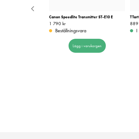
 105cm Vit/Transparent
Canon Speedlite Transmitter ST-E10 E
TTart
Pris
1 790 kr
:
1 790 kr
Pris
889 
:
ara
Beställningsvara
I
 i varukorgen
Lägg i varukorgen