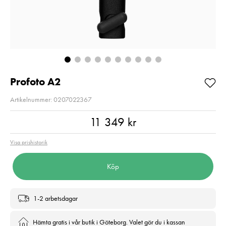
PL 82mm
Pris
549 kr
:
549 kr
Pris
1 799 kr
:
1 799 kr
I lager
I lager
Lägg i varuko
Lägg i varukorgen
Profoto A2
Artikelnummer: 0207022367
Pris
:
11 349 kr
11 349 kr
Visa prishistorik
Köp
1-2 arbetsdagar
Hämta gratis i vår butik i Göteborg. Valet gör du i kassan