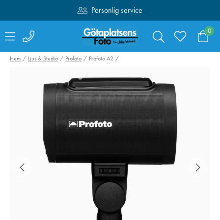
Personlig service
Fri frakt över 1000:-
0
Hem
Ljus & Studio
Profoto
Profoto A2
PolarPro Shortstache
NiSi NC UV-Filte
Everyday Mist 1/4
Fujifilm X100VI