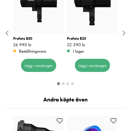
era
Profoto B30
Profoto B20
Profot
Pris
26 990 kr
:
26 990 kr
Pris
22 390 kr
:
22 390 kr
Pris
53 3
:
5
Beställningsvara
I lager
Be
Lägg i varukorgen
Lägg i varukorgen
Andra köpte även