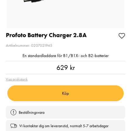
Balance
Aluminium svart
Fyndvara
Pris
720 kr
:
720 kr
Fyndvara!
I lager
Visningsexemp
Nuvarande pri
1 499 kr
Lägg i varukorgen
1 499 kr
1 990 kr
Tidig
Profoto Battery Charger 2.8A
pris
:
1 990 kr
I lager
Artikelnummer: 0207021945
Lägg i varuko
En standardladdare för B1/B1X- och B2-batterier
Pris
:
629 kr
629 kr
Visa prishistorik
Köp
Beställningsvara
Vi kontaktar dig om leveranstid, normalt 5-7 arbetsdagar