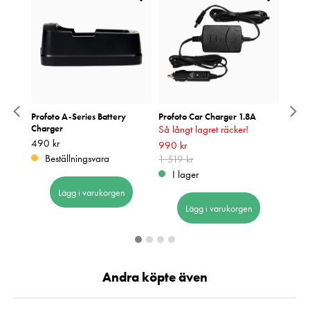
Y 6.35
Profoto A-Series Battery
Profoto Car Charger 1.8A
Profot
Charger
Så långt lagret räcker!
A-ser
Pris
490 kr
:
490 kr
Pris
1 339
:
1
Nuvarande pris
990 kr
:
990 kr
Tidigare
Beställningsvara
I 
pris
1 519 kr
:
1 519 kr
I lager
Lägg i varukorgen
Lägg i varukorgen
Andra köpte även