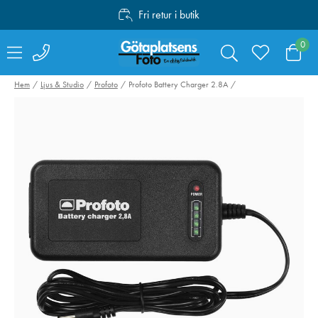
Fri retur i butik
Personlig service
0
Fri frakt över 1000:-
Hem
Ljus & Studio
Profoto
Profoto Battery Charger 2.8A
Swarovski RB-S
Manfrotto Befr
Batteri till AT / ST
Advanced Twist