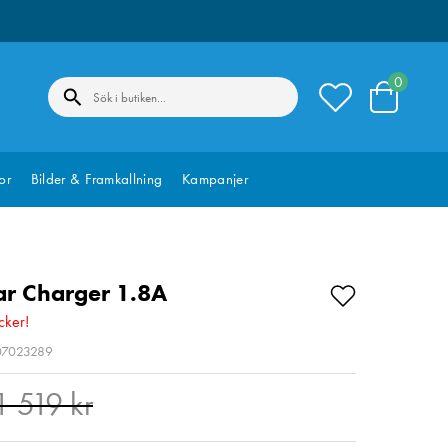
0
or
Bilder & Framkallning
Kampanjer
ar Charger 1.8A
cker!
207023289
nde pris
:
990 kr
Tidigare pris
:
1 519 kr
1 519 kr