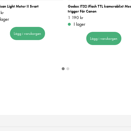
isan Light Meter II Svart
Godox IT32 iFlash TTL kamerablixt Me
trigger För Canon
kr
889 kr
Pris
1 190 kr
:
1 190 kr
 lager
I lager
Lägg i varukorgen
Lägg i varukorgen