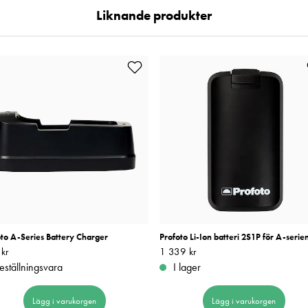
Liknande produkter
oto A-Series Battery Charger
Profoto Li-Ion batteri 2S1P för A-serie
kr
490 kr
Pris
1 339 kr
:
1 339 kr
eställningsvara
I lager
Lägg i varukorgen
Lägg i varukorgen