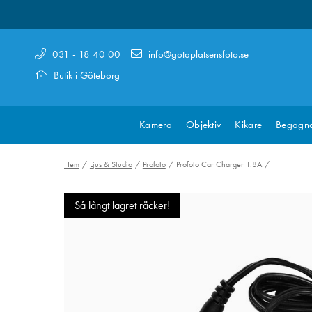
031 - 18 40 00
info@gotaplatsensfoto.se
Butik i Göteborg
Kamera
Objektiv
Kikare
Begagn
Hem
Ljus & Studio
Profoto
Profoto Car Charger 1.8A
Så långt lagret räcker!