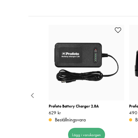
Lamp E11 500W/120V
Profoto Battery Charger 2.8A
Prof
Pris
629 kr
:
629 kr
Pris
490 
:
Beställningsvara
B
 i varukorgen
Lägg i varukorgen