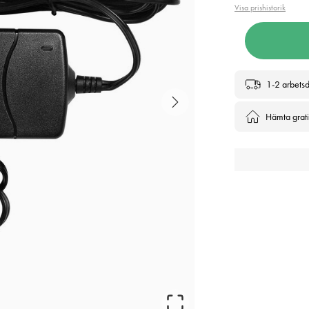
Visa prishistorik
1-2 arbets
Hämta gratis