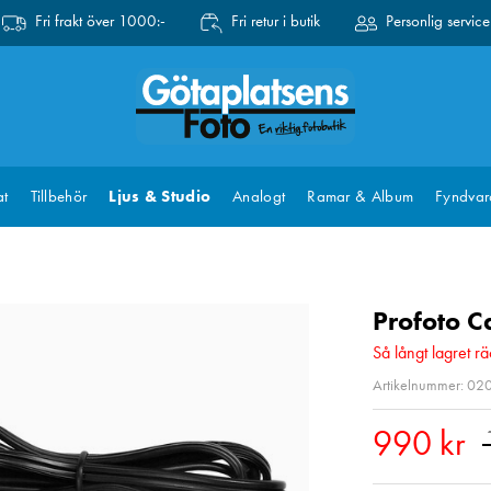
Fri frakt över 1000:-
Fri retur i butik
Personlig service
at
Tillbehör
Ljus & Studio
Analogt
Ramar & Album
Fyndvar
Profoto C
Så långt lagret rä
Artikelnummer: 0
Nuvara
990 kr