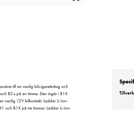
Speci
sluts till en vanlig bilcigarettuttag och
Tillver
r och B2:s på en timme. Den ingår i B1X
 en vanlig 12V bilkontakt. Laddar Li-Ion-
 B1 och B1X på tre timmar. Laddar Li-Ion-