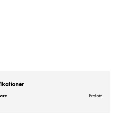
fikationer
kare
Profoto