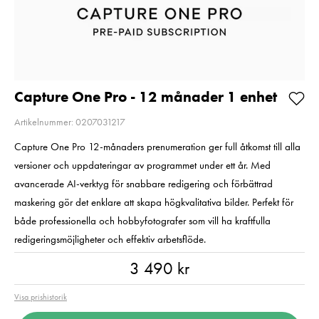
Ocean
Pris
990 kr
:
990 kr
Pris
1 599 kr
:
1 599 kr
I lager
I lager
Lägg i varukorgen
Lägg i varuko
Capture One Pro - 12 månader 1 enhet
Artikelnummer: 0207031217
Capture One Pro 12-månaders prenumeration ger full åtkomst till alla
versioner och uppdateringar av programmet under ett år. Med
avancerade AI-verktyg för snabbare redigering och förbättrad
maskering gör det enklare att skapa högkvalitativa bilder. Perfekt för
både professionella och hobbyfotografer som vill ha kraftfulla
redigeringsmöjligheter och effektiv arbetsflöde.
Pris
:
3 490 kr
3 490 kr
Visa prishistorik