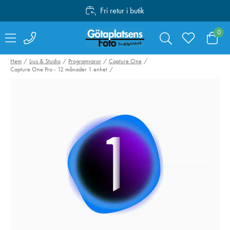
Fri retur i butik
Personlig service
0
Fri frakt över 1000:-
Hem
Ljus & Studio
Programvaror
Capture One
Capture One Pro - 12 månader 1 enhet
Lowepro Nova 170
Peak Design
AW II Svart
Everyday Sling