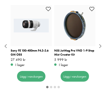
M11,
Sony FE 100-400mm F4.5-5.6
NiSi JetMag Pro VND 1-9 Stop
SmallR
GM OSS
Mist Creator Kit
Fujifi
Pris
27 490 kr
:
27 490 kr
Pris
5 999 kr
:
5 999 kr
Pris
1 699
:
1
I lager
I lager
I 
Lägg i varukorgen
Lägg i varukorgen