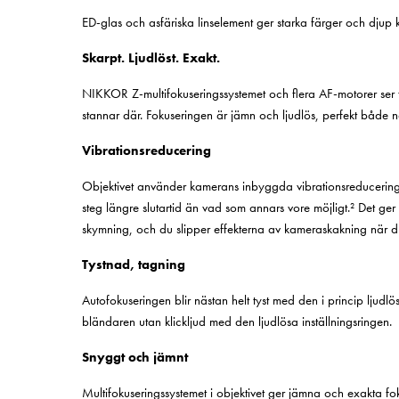
ED-glas och asfäriska linselement ger starka färger och djup k
Skarpt. Ljudlöst. Exakt.
NIKKOR Z-multifokuseringssystemet och flera AF-motorer ser t
stannar där. Fokuseringen är jämn och ljudlös, perfekt både när
Vibrationsreducering
Objektivet använder kamerans inbyggda vibrationsreducering,
steg längre slutartid än vad som annars vore möjligt.² Det ger 
skymning, och du slipper effekterna av kameraskakning när du
Tystnad, tagning
Autofokuseringen blir nästan helt tyst med den i princip ljudl
bländaren utan klickljud med den ljudlösa inställningsringen.
Snyggt och jämnt
Multifokuseringssystemet i objektivet ger jämna och exakta fo