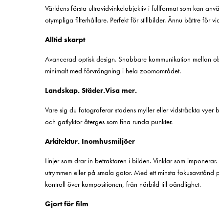
Världens första ultravidvinkelobjektiv i fullformat som kan a
otympliga filterhållare. Perfekt för stillbilder. Ännu bättre för v
Alltid skarpt
Avancerad optisk design. Snabbare kommunikation mellan ob
minimalt med förvrängning i hela zoomområdet.
Landskap. Städer.Visa mer.
Vare sig du fotograferar stadens myller eller vidsträckta vyer bl
och gatlyktor återges som fina runda punkter.
Arkitektur. Inomhusmiljöer
Linjer som drar in betraktaren i bilden. Vinklar som imponerar.
utrymmen eller på smala gator. Med ett minsta fokusavstån
kontroll över kompositionen, från närbild till oändlighet.
Gjort för film