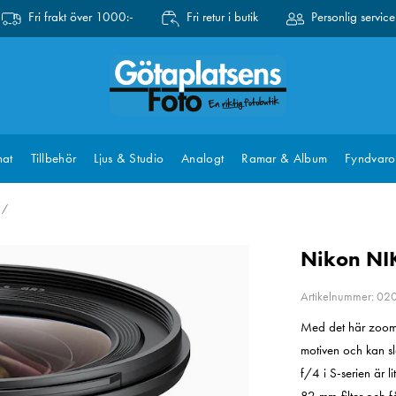
Fri frakt över 1000:-
Fri retur i butik
Personlig service
at
Tillbehör
Ljus & Studio
Analogt
Ramar & Album
Fyndvaro
Nikon NI
Artikelnummer: 0
Med det här zoomob
motiven och kan s
f/4 i S-serien är 