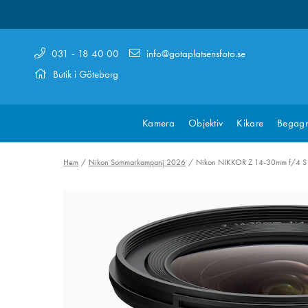
031 - 18 40 00
info@gotaplatsensfoto.se
Butik i Göteborg
Kamera
Objektiv
Kikare
Begagn
Hem
Nikon Sommarkampanj 2026
Nikon NIKKOR Z 14-30mm f/4 S