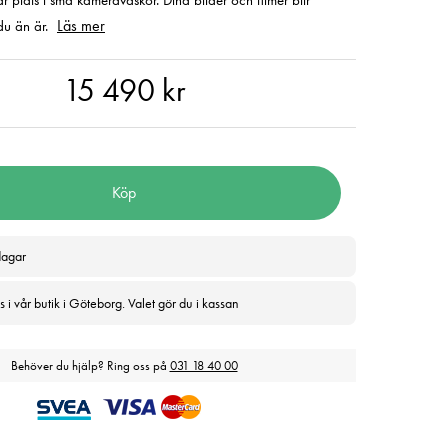
r plats i små kameraväskor. Dina bilder och filmer blir
Läs mer
du än är.
490 kr
15 490 kr
Köp
dagar
 i vår butik i Göteborg. Valet gör du i kassan
Behöver du hjälp? Ring oss på
031 18 40 00