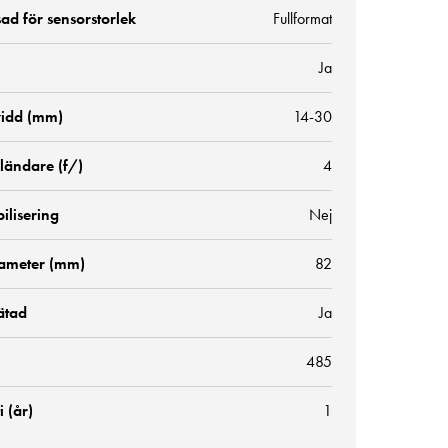
ad för sensorstorlek
Fullformat
Ja
idd (mm)
14-30
ländare (f/)
4
bilisering
Nej
diameter (mm)
82
ätad
Ja
485
 (år)
1