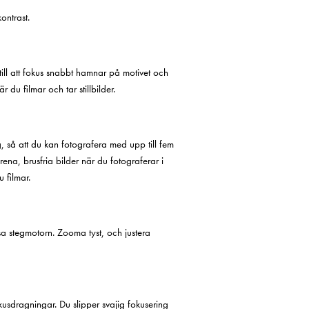
ontrast.
ill att fokus snabbt hamnar på motivet och
 du filmar och tar stillbilder.
 så att du kan fotografera med upp till fem
rena, brusfria bilder när du fotograferar i
 filmar.
ösa stegmotorn. Zooma tyst, och justera
kusdragningar. Du slipper svajig fokusering