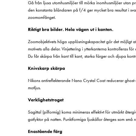
Gå från ljusa utomhusmiljöer till mörka inomhusmiljöer utan p
den konstanta bländaren på f/4 ger mycket bra resultat i sva
zoomomfånget.
Riktigt bra bilder. Hela vägen ut i kanten.
Zoomobjektivets höga upplösningskapacitet gör det möjligt at
motivets alla delar. Vinjettering i ytterkanterna kontrolleras för
Du får skärpa från kant till kant, starka färger och djupa kontr
Knivskarp skärpa
Nikons antireflekterande Nano Crystal Coat reducerar ghost-ef
motljus.
Verklighetstroget
Sagittal (pilformig) koma minimeras effektivt för utmärkt återg
gatlyktor på natten. Punktformiga ljuskällor återges som små 
Enastående färg