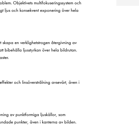
roblem. Objektivets multifokuseringssystem och
gt ljus och konsekvent exponering över hela
t skapa en verklighetstrogen återgivning av
 att bibehålla ljusstyrkan över hela bildrutan.
aster.
fekter och linsöverstrålning avsevärt, även i
ivning av punktformiga ljuskällor, som
rundade punkter, även i kanterna av bilden.