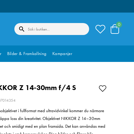
0
r
Bilder & Framkallning
Kampanjer
KKOR Z 14-30mm f/4 S
207014354
jektivet i fullformat med ultravidvinkel kommer du närmare
läppa loss din kreativitet. Objektivet NIKKOR Z 14–30mm
litet och smidigt med en plan framsida. Det kan användas med