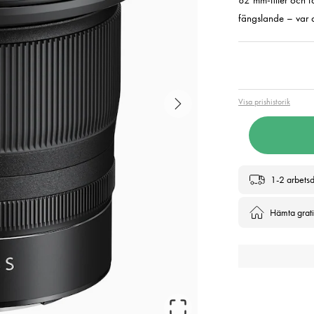
82 mm-filter och få
fängslande – var 
Pris
:
15 
Visa prishistorik
1-2 arbets
Hämta gratis