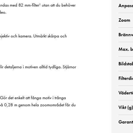
nvändas med 82 mm-filter¹ utan att du behöver
Anpass
ideo.
Zoom
Brännv
jektiv och kamera. Utmärkt skärpa och
Max. b
Bildsta
ir detaljerna i motiven alltid tydliga. Stjärnor
Filter
Vädert
 Gör det enkelt att fånga motiv i trånga
d på 0,28 m genom hela zoomområdet får du
Vikt (g)
Garanti