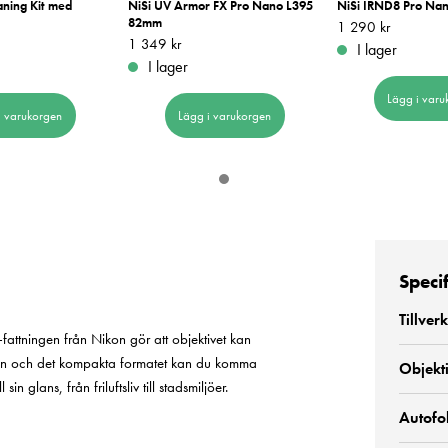
aning Kit med
NiSi UV Armor FX Pro Nano L395
NiSi IRND8 Pro Na
82mm
Pris
1 290 kr
:
1 290 kr
Pris
1 349 kr
:
1 349 kr
I lager
I lager
Lägg i varu
i varukorgen
Lägg i varukorgen
Speci
Tillver
-fattningen från Nikon gör att objektivet kan
oomen och det kompakta formatet kan du komma
Objekti
 glans, från friluftsliv till stadsmiljöer.
Autofo