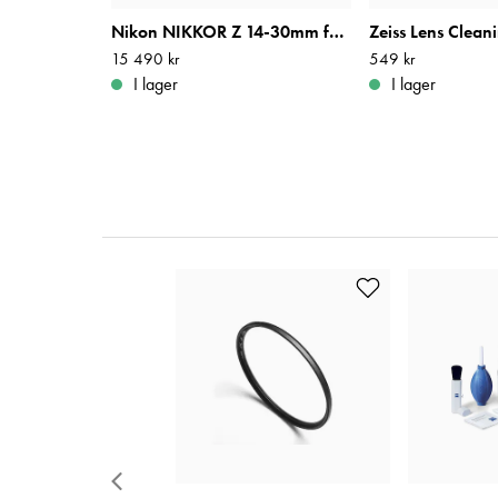
Nikon NIKKOR Z 14-30mm f/4 S
Pris
15 490 kr
:
15 490 kr
Pris
549 kr
:
549 kr
I lager
I lager