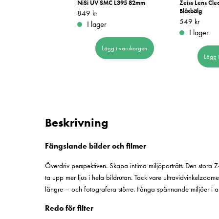
ND64 Pro Nano HUC 82mm
NiSi UV SMC L395 82mm
Zeiss Lens Cle
Blåsbälg
r
49 kr
Pris
849 kr
:
849 kr
Pris
549 kr
:
549 kr
er
I lager
I lager
Lägg i varukorgen
Lägg i varukorgen
Lägg 
Beskrivning
Fängslande bilder och filmer
Överdriv perspektiven. Skapa intima miljöporträtt. Den stora Z
ta upp mer ljus i hela bildrutan. Tack vare ultravidvinkelz
längre – och fotografera större. Fånga spännande miljöer i all sin
Redo för filter