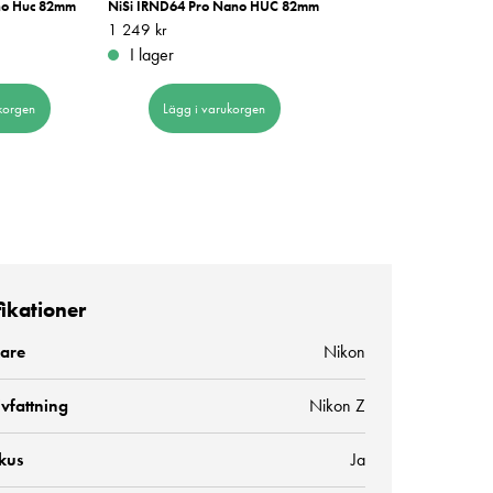
no Huc 82mm
NiSi IRND64 Pro Nano HUC 82mm
NiSi UV SMC L395 82mm
Pris
1 249 kr
:
1 249 kr
Pris
849 kr
:
849 kr
I lager
I lager
korgen
Lägg i varukorgen
Lägg i varukorge
fikationer
kare
Nikon
vfattning
Nikon Z
kus
Ja