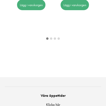
o.m
I 
Lägg i varukorgen
Lägg i varukorgen
Våra öppettider
Klicka här