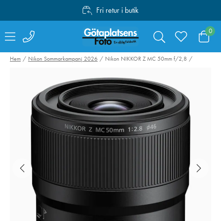
Fri retur i butik
Personlig service
0
Fri frakt över 1000:-
Hem
Nikon Sommarkampanj 2026
Nikon NIKKOR Z MC 50mm f/2,8
SmallRig 4071
Canon Mount
Kamerabatteri LP-
Adapter EF-EO