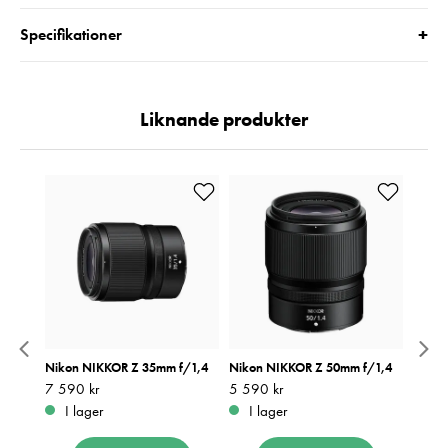
+
Specifikationer
Liknande produkter
m f2,8
Nikon NIKKOR Z 35mm f/1,4
Nikon NIKKOR Z 50mm f/1,4
Nikon
Pris
7 590 kr
:
7 590 kr
Pris
5 590 kr
:
5 590 kr
Pris
9 280
:
9
I lager
I lager
I 