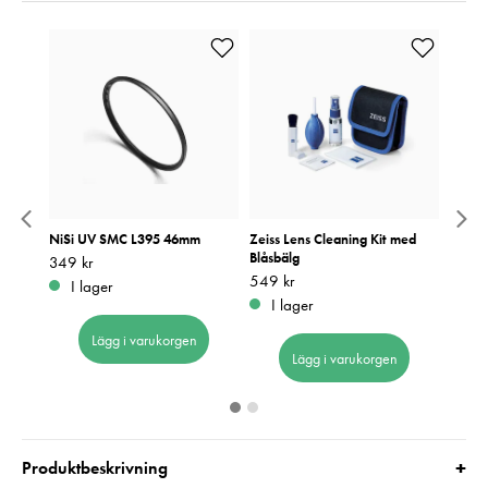
c
NiSi UV SMC L395 46mm
Zeiss Lens Cleaning Kit med
NiSi 
Blåsbälg
L395
Pris
349 kr
:
349 kr
Pris
549 kr
:
549 kr
Pris
799 k
:
7
I lager
I lager
I 
Lägg i varukorgen
Lägg i varukorgen
+
Produktbeskrivning