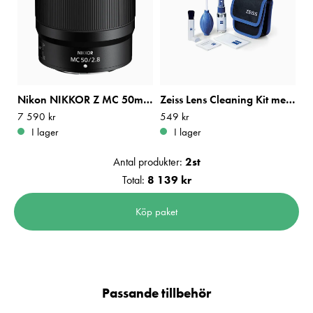
Nikon NIKKOR Z MC 50mm f/2,8
Zeiss Lens Cleaning Kit med Blåsbälg
Pris
7 590 kr
:
7 590 kr
Pris
549 kr
:
549 kr
I lager
I lager
Antal produkter:
2
st
Total:
8 139 kr
Köp paket
Passande tillbehör