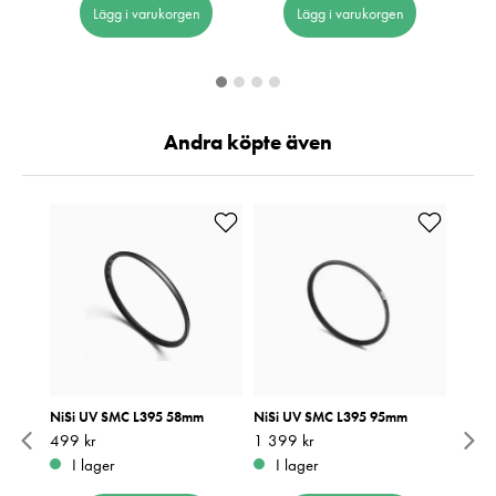
Lägg i varukorgen
Lägg i varukorgen
Andra köpte även
 24-
NiSi UV SMC L395 58mm
NiSi UV SMC L395 95mm
Lexar 
1066x
Pris
499 kr
:
499 kr
Pris
1 399 kr
:
1 399 kr
 du
R205
I lager
I lager
Pris
1 190
:
1