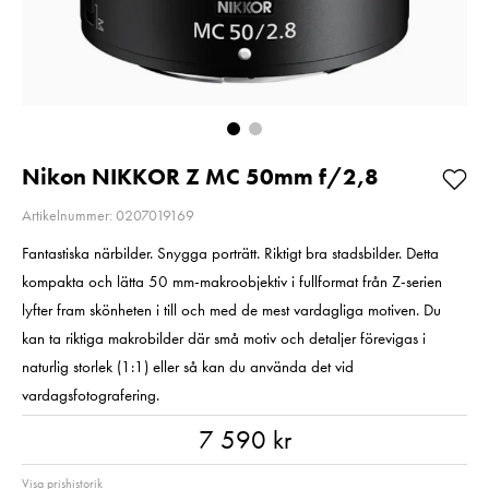
E6NH
Pris
1 350 kr
:
1 350 kr
Pris
319 kr
:
319 kr
I lager
Beställningsvara
Lägg i varuko
Lägg i varukorgen
Nikon NIKKOR Z MC 50mm f/2,8
Artikelnummer: 0207019169
Fantastiska närbilder. Snygga porträtt. Riktigt bra stadsbilder. Detta
kompakta och lätta 50 mm-makroobjektiv i fullformat från Z-serien
lyfter fram skönheten i till och med de mest vardagliga motiven. Du
kan ta riktiga makrobilder där små motiv och detaljer förevigas i
naturlig storlek (1:1) eller så kan du använda det vid
vardagsfotografering.
Pris
:
7 590 kr
7 590 kr
Visa prishistorik