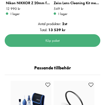
Nikon NIKKOR Z 20mm f/1,8 S
Zeiss Lens Cleaning Kit med Blåsbälg
Pris
12 990 kr
:
12 990 kr
Pris
549 kr
:
549 kr
I lager
I lager
Antal produkter:
2
st
Total:
13 539 kr
Köp paket
Passande tillbehör