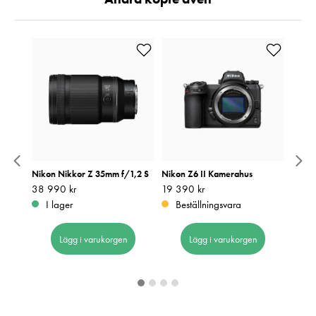
Nikon Nikkor Z 35mm f/1,2 S
Nikon Z6 II Kamerahus
NiSi F
77mm
Pris
38 990 kr
:
38 990 kr
Pris
19 390 kr
:
19 390 kr
Pris
1 090
:
1
I lager
Beställningsvara
I 
Lägg i varukorgen
Lägg i varukorgen