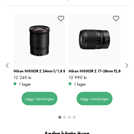
/1,2 S
Nikon NIKKOR Z 24mm f/1,8 S
Nikon NIKKOR Z 17-28mm f2,8
Nikon
Pris
12 240 kr
:
12 240 kr
Pris
13 990 kr
:
13 990 kr
Pris
9 990
:
9
I lager
I lager
I 
Lägg i varukorgen
Lägg i varukorgen
Andra köpte även