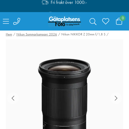
Fri retur i butik
Personlig service
0
Fri frakt över 1000:-
Hem
Nikon Sommarkampanj 2026
Nikon NIKKOR Z 20mm f/1,8 S
Swarovski Variable
Hähnel kabelset
Phone Adapter VPA
Captur till Fujifi