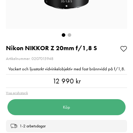
2
Så långt lagret
Pris
2 220 kr
:
2 220 kr
räcker!
I lager
Nuvarande pri
99 kr
99 kr
189 kr
Tidigare p
189 kr
I lager
Lägg i varukorgen
Lägg i varuko
Nikon NIKKOR Z 20mm f/1,8 S
Artikelnummer: 0207015948
Vackert och ljusstarkt vidvinkelobjektiv med fast brännvidd på f/1,8.
Pris
:
12 990 kr
12 990 kr
Visa prishistorik
Köp
1-2 arbetsdagar