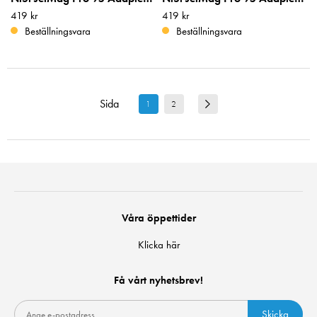
Pris
419 kr
:
419 kr
Pris
419 kr
:
419 kr
Beställningsvara
Beställningsvara
Sida
1
2
Våra öppettider
Klicka här
Få vårt nyhetsbrev!
Skicka