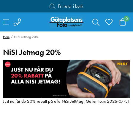
Fri retur i butik
Personlig service
0
Fri frakt över 1000:-
Hem
NiSI Jetmag 20%
NiSI Jetmag 20%
Just nu får du 20% rabatt på alla NiSi JetMag! Gäller t.o.m 2026-07-31
Canon Mount
Swarovski RB-S
Adapter EF-EOS R
Batteri till AT /