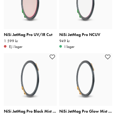
NiSi JetMag Pro UV/IR Cut
NiSi JetMag Pro NCUV
Pris
1 599 kr
:
1 599 kr
Pris
949 kr
:
949 kr
Ej i lager
I lager
NiSi JetMag Pro Black Mist 1/4
NiSi JetMag Pro Glow Mist 1/4