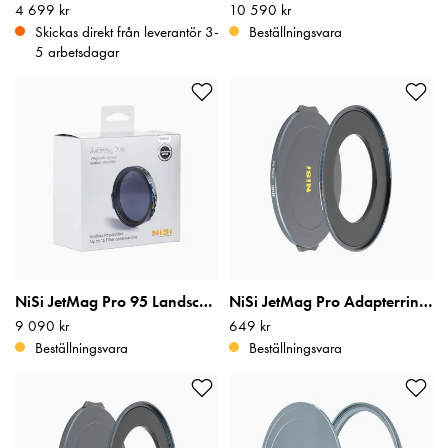
Pris
4 699 kr
:
4 699 kr
Pris
10 590 kr
:
10 590 kr
Skickas direkt från leverantör 3-
Beställningsvara
5 arbetsdagar
NiSi JetMag Pro 95 Landscape ND Kit
NiSi JetMag Pro Adapterring Kit + Frontlock 62mm
Pris
9 090 kr
:
9 090 kr
Pris
649 kr
:
649 kr
Beställningsvara
Beställningsvara