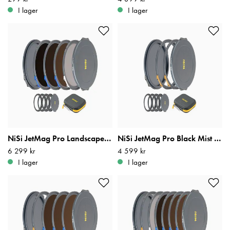
I lager
I lager
NiSi JetMag Pro Landscape ND Kit
NiSi JetMag Pro Black Mist Kit
Pris
6 299 kr
:
6 299 kr
Pris
4 599 kr
:
4 599 kr
I lager
I lager