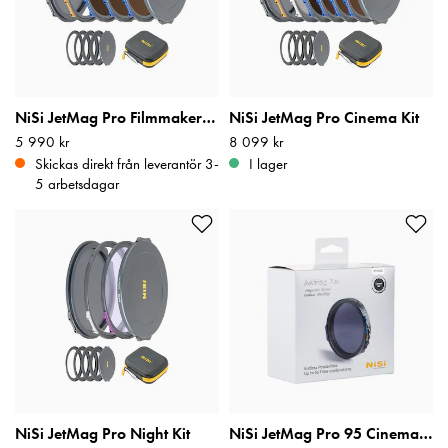
NiSi JetMag Pro Filmmaker Kit
NiSi JetMag Pro Cinema Kit
Pris
5 990 kr
:
5 990 kr
Pris
8 099 kr
:
8 099 kr
Skickas direkt från leverantör 3-
I lager
5 arbetsdagar
NiSi JetMag Pro Night Kit
NiSi JetMag Pro 95 Cinema Kit