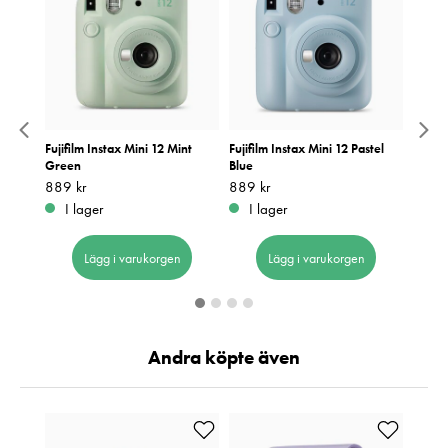
t Mini
Fujifilm Instax Mini 12 Mint
Fujifilm Instax Mini 12 Pastel
Fujifi
Green
Blue
Purpl
Pris
889 kr
:
889 kr
Pris
889 kr
:
889 kr
Pris
889 k
:
8
I lager
I lager
I 
Lägg i varukorgen
Lägg i varukorgen
Andra köpte även