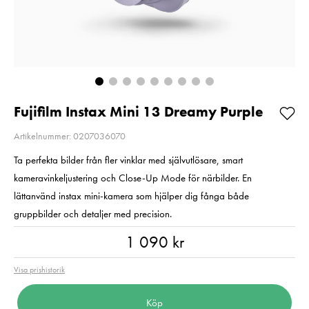
Så långt lagret
Så långt lagret
räcker!
räcker!
Nuvarande pris
1 790 kr
:
Nuvarande pri
99 kr
1 790 kr
2 790 kr
Tidigare pris
:
99 kr
189 kr
Tidigare p
2 790 kr
189 kr
I lager
I lager
Lägg i varukorgen
Lägg i varuko
Fujifilm Instax Mini 13 Dreamy Purple
Artikelnummer: 0207036070
Ta perfekta bilder från fler vinklar med självutlösare, smart
kameravinkeljustering och Close-Up Mode för närbilder. En
lättanvänd instax mini-kamera som hjälper dig fånga både
gruppbilder och detaljer med precision.
Pris
:
1 090 kr
1 090 kr
Visa prishistorik
Köp