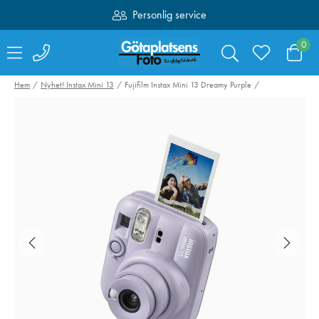
Personlig service
Fri frakt över 1000:-
0
Hem
Nyhet! Instax Mini 13
Fujifilm Instax Mini 13 Dreamy Purple
Valoi easy35
Hähnel kabelset
Filmskanner
Captur till Fujifi