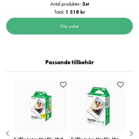
Antal produkter:
3
st
Total:
1 518 kr
Köp paket
Passande tillbehör