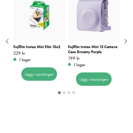
4x
Fujifilm Instax Mini Film 10x2
Fujifilm Instax Mini 13 Camera
Focus
Case Dreamy Purple
50x70
Pris
229 kr
:
229 kr
Pris
199 kr
:
199 kr
Pris
1 049
:
1
I lager
I lager
Be
Lägg i varukorgen
Lägg i varukorgen