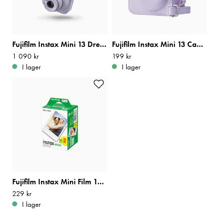
Fujifilm Instax Mini 13 Dreamy Purple
Fujifilm Instax Mini 13 Camera Case Dreamy Purple
Pris
1 090 kr
:
1 090 kr
Pris
199 kr
:
199 kr
I lager
I lager
Fujifilm Instax Mini Film 10x2
Pris
229 kr
:
229 kr
I lager