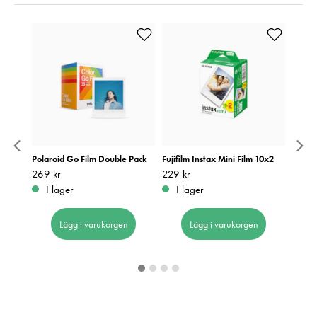
Polaroid Go Film Double Pack
Fujifilm Instax Mini Film 10x2
Fujifi
Mint 
Pris
269 kr
:
269 kr
Pris
229 kr
:
229 kr
Pris
199 k
:
1
I lager
I lager
I 
Lägg i varukorgen
Lägg i varukorgen