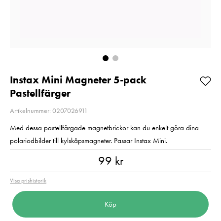
E6NH
Pris
1 350 kr
:
1 350 kr
Pris
319 kr
:
319 kr
I lager
Beställningsvara
Lägg i varuko
Lägg i varukorgen
Instax Mini Magneter 5-pack
Pastellfärger
Artikelnummer: 0207026911
Med dessa pastellfärgade magnetbrickor kan du enkelt göra dina
polariodbilder till kylskåpsmagneter. Passar Instax Mini.
Pris
:
99 kr
99 kr
Visa prishistorik
Köp