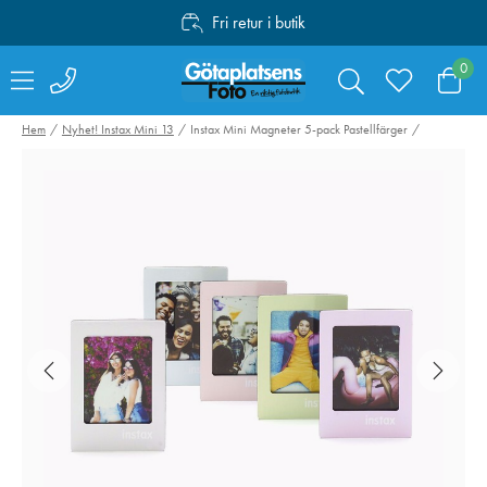
Fri retur i butik
Personlig service
0
Fri frakt över 1000:-
Hem
Nyhet! Instax Mini 13
Instax Mini Magneter 5-pack Pastellfärger
SmallRig 4071
Canon Mount
Kamerabatteri LP-
Adapter EF-EO