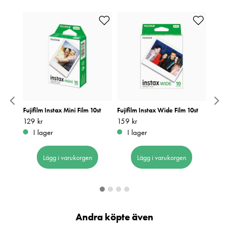
lm 10x2
Fujifilm Instax Mini Film 10st
Fujifilm Instax Wide Film 10st
Fujifi
Monoc
Pris
129 kr
:
129 kr
Pris
159 kr
:
159 kr
Pris
179 k
:
1
I lager
I lager
I 
Lägg i varukorgen
Lägg i varukorgen
Andra köpte även