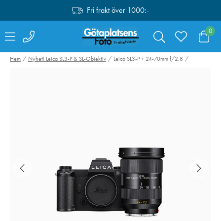
Fri frakt över 1000:-
0
Hem
Nyhet! Leica SL3-P & SL-Objektiv
Leica SL3-P + 24-70mm f/2.8
Hähnel kabelset för
Canon Mount
Captur till Fujifilm
Adapter EF-EO