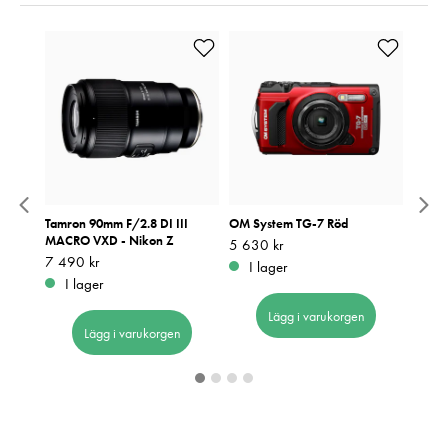
0-200
Tamron 90mm F/2.8 DI III
OM System TG-7 Röd
Polaro
MACRO VXD - Nikon Z
Pris
5 630 kr
:
5 630 kr
Pris
1 049
:
1
Pris
7 490 kr
:
7 490 kr
I lager
I 
I lager
Lägg i varukorgen
Lägg i varukorgen