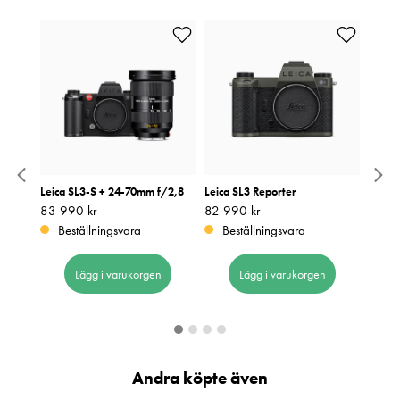
Leica SL3-S + 24-70mm f/2,8
Leica SL3 Reporter
Leica
Pris
83 990 kr
:
83 990 kr
Pris
82 990 kr
:
82 990 kr
Pris
79 99
:
7
Beställningsvara
Beställningsvara
I 
Lägg i varukorgen
Lägg i varukorgen
Andra köpte även