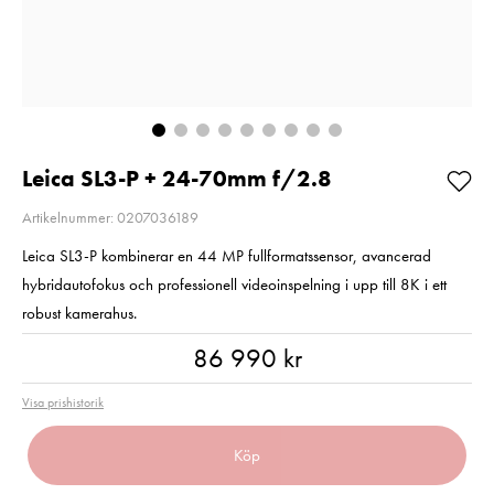
Så långt lagret
Pris
1 350 kr
:
1 350 kr
räcker!
I lager
Nuvarande pris
99 kr
:
99 kr
189 kr
Tidigare pris
:
Lägg i varuko
189 kr
I lager
Lägg i varukorgen
Leica SL3-P + 24-70mm f/2.8
Artikelnummer: 0207036189
Leica SL3-P kombinerar en 44 MP fullformatssensor, avancerad
hybridautofokus och professionell videoinspelning i upp till 8K i ett
robust kamerahus.
Pris
:
86 990 kr
86 990 kr
Visa prishistorik
Köp