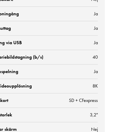
oningång
Ja
suttag
Ja
ng via USB
Ja
riebildstagning (b/s)
40
nspelning
Ja
ideoupplösning
8K
kort
SD + CFexpress
torlek
3,2"
ar skärm
Nej