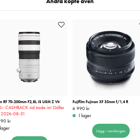
Andra köpte även
n RF 70-200mm F2,8L IS USM Z Vit
Fujifilm Fujinon XF 35mm f/1,4 R
:- CASHBACK vid trade-in! Gäller
Pris
6 990 kr
:
6 990 kr
m 2026-08-31
I lager
90 kr
44 990 kr
 lager
Lägg i varukorgen