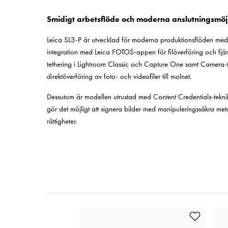
Smidigt arbetsflöde och moderna anslutningsmöj
Leica SL3-P är utvecklad för moderna produktionsflöden med s
integration med Leica FOTOS-appen för filöverföring och fjär
tethering i Lightroom Classic och Capture One samt Camera-
direktöverföring av foto- och videofiler till molnet.
Dessutom är modellen utrustad med Content Credentials-teknik en
gör det möjligt att signera bilder med manipuleringssäkra met
rättigheter.