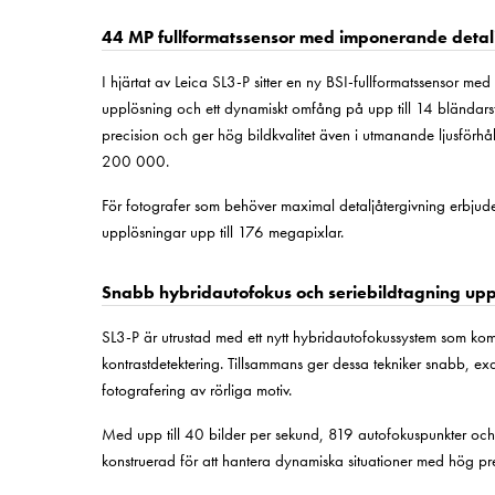
44 MP fullformatssensor med imponerande detal
I hjärtat av Leica SL3-P sitter en ny BSI-fullformatssensor m
upplösning och ett dynamiskt omfång på upp till 14 bländarst
precision och ger hög bildkvalitet även i utmanande ljusför
200 000.
För fotografer som behöver maximal detaljåtergivning erbjud
upplösningar upp till 176 megapixlar.
Snabb hybridautofokus och seriebildtagning upp 
SL3-P är utrustad med ett nytt hybridautofokussystem som kom
kontrastdetektering. Tillsammans ger dessa tekniker snabb, exa
fotografering av rörliga motiv.
Med upp till 40 bilder per sekund, 819 autofokuspunkter och
konstruerad för att hantera dynamiska situationer med hög pre