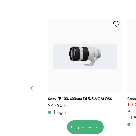
it APS-C
Sony FE 100-400mm F4.5-5.6 GM OSS
Cano
1300
Pris
27 490 kr
:
27 490 kr
t.o.
I lager
Pris
44 9
:
I
 i varukorgen
Lägg i varukorgen