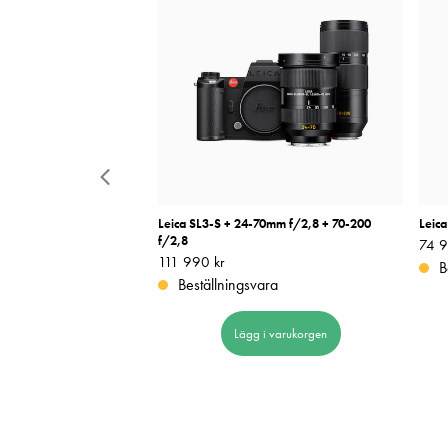
hus
Leica SL3-S + 24-70mm f/2,8 + 70-200
Leic
f/2,8
Pris
74 9
:
Pris
111 990 kr
:
111 990 kr
B
Beställningsvara
 i varukorgen
Lägg i varukorgen