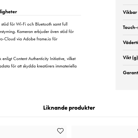
ligheter
Vikbar
töd för Wi-Fi och Bluetooth samt full
Touch-
rstyrning. Kameran erbjuder även stöd för
to-Cloud via Adobe frame.io för
Vädert
Vikt (g)
ligt Content Authenticity Initiative, vilket
adata för att skydda kreatörers immateriella
Garanti
Liknande produkter