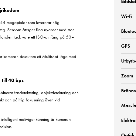
Bildsta
jrikedom
Wi-Fi
ed 44 megapixlar som levererar hög
eg. Sensorn återger fina nyanser med stor
Blueto
hållanden tack vare ett ISO-omfång på 50–
GPS
er kameran dessutom ett Multishot-läge med
Utbytba
Zoom
till 40 bps
Brännv
binerar fasdetektering, objektdetektering och
kt och pålitlig fokusering även vid
Max. b
 intelligent motivigenkänning är kameran
Elektro
cision.
Optisk