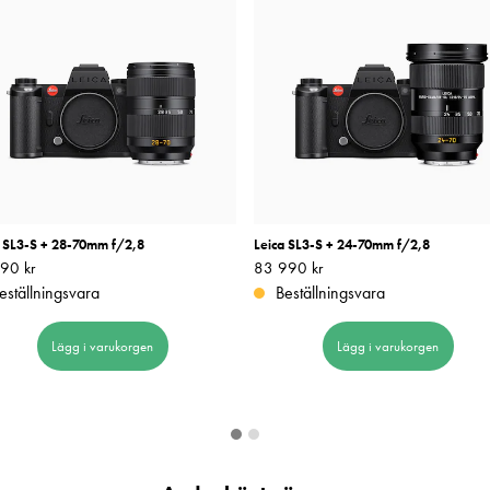
a SL3-S + 28-70mm f/2,8
Leica SL3-S + 24-70mm f/2,8
90 kr
74 990 kr
Pris
83 990 kr
:
83 990 kr
eställningsvara
Beställningsvara
Lägg i varukorgen
Lägg i varukorgen