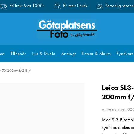
Fri frakt över 1000:-
Fri retur i butik
Personlig service
at
Tillbehör
Ljus & Studio
Analogt
Ramar & Album
Fyndvaro
 + 70-200mm f/2,8
Leica SL3
200mm f
Artikelnummer: 0
Leica SL3-P kombi
hybridautofokus och