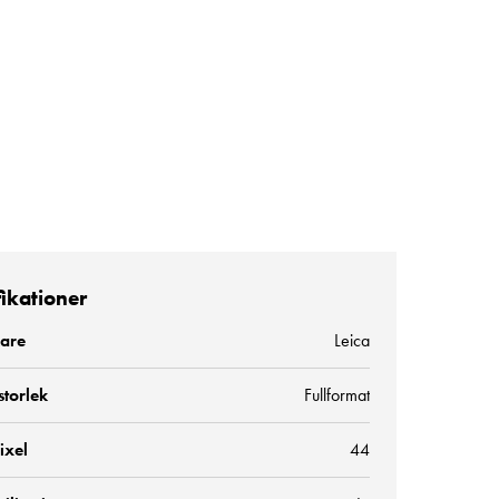
fikationer
kare
Leica
storlek
Fullformat
ixel
44