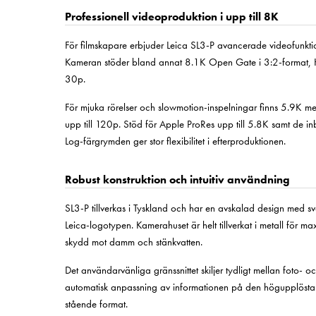
Professionell videoproduktion i upp till 8K
För filmskapare erbjuder Leica SL3-P avancerade videofunktio
Kameran stöder bland annat 8.1K Open Gate i 3:2-forma
30p.
För mjuka rörelser och slowmotion-inspelningar finns 5.9K m
upp till 120p. Stöd för Apple ProRes upp till 5.8K samt de i
Log-färgrymden ger stor flexibilitet i efterproduktionen.
Robust konstruktion och intuitiv användning
SL3-P tillverkas i Tyskland och har en avskalad design med s
Leica-logotypen. Kamerahuset är helt tillverkat i metall för maxi
skydd mot damm och stänkvatten.
Det användarvänliga gränssnittet skiljer tydligt mellan foto
automatisk anpassning av informationen på den högupplösta
stående format.