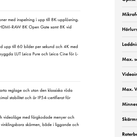
Mikrof
ner med inspelning i upp till 8K-upplösning.
t, HDMI-RAW 8K Open Gate samt 8K vid
Hörlur
Laddni
ed upp till 60 bilder per sekund och 4K med
nbyggda LUT Leica Pure och Leica Cine för L-
Max. se
Videoi
Max. V
varta reglage och utan den klassiska röda
mal stabilitet och är IP54-certifierat för
Minnes
- och videoläge med färgkodade menyer och
Skärms
 vinklingsbara skärmen, både i liggande och
Roterb