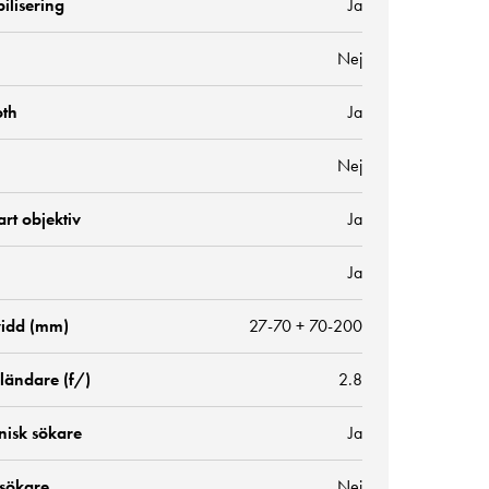
bilisering
Ja
Nej
oth
Ja
Nej
rt objektiv
Ja
Ja
idd (mm)
27-70 + 70-200
ländare (f/)
2.8
nisk sökare
Ja
 sökare
Nej