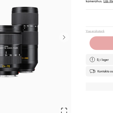
Läs m
kamerahus.
Pris
:
112
Visa prishistorik
Ej i lager
Kontakta os