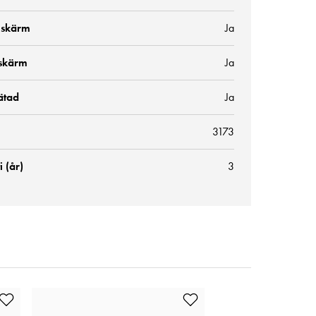
 skärm
Ja
skärm
Ja
ätad
Ja
3173
 (år)
3