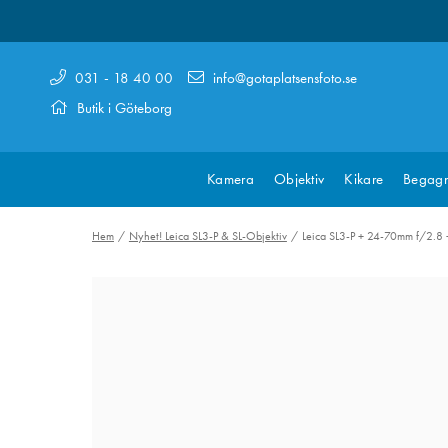
031 - 18 40 00
info@gotaplatsensfoto.se
Butik i Göteborg
Kamera
Objektiv
Kikare
Begagn
Hem
Nyhet! Leica SL3-P & SL-Objektiv
Leica SL3-P + 24-70mm f/2.8