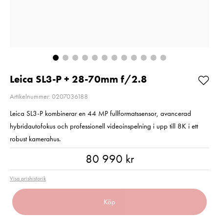
2
E6NH
Pris
2 220 kr
:
2 220 kr
Pris
319 kr
:
319 kr
I lager
Beställning
Lägg i varukorgen
Lägg i varuko
Leica SL3-P + 28-70mm f/2.8
Artikelnummer: 0207036188
Leica SL3-P kombinerar en 44 MP fullformatssensor, avancerad
hybridautofokus och professionell videoinspelning i upp till 8K i ett
robust kamerahus.
Pris
:
80 990 kr
80 990 kr
Visa prishistorik
Köp