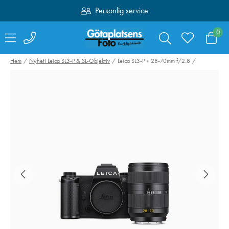
Personlig service
Fri frakt över 1000:-
0
Hem
Nyhet! Leica SL3-P & SL-Objektiv
Leica SL3-P + 28-70mm f/2.8
Swarovski Variable
SmallRig 4071
Phone Adapter VPA
Kamerabatteri 