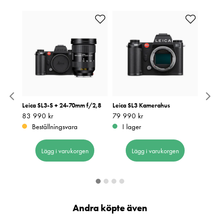
Leica SL3-S + 24-70mm f/2,8
Leica SL3 Kamerahus
Leica 
Pris
83 990 kr
:
83 990 kr
Pris
79 990 kr
:
79 990 kr
Pris
82 99
:
8
Beställningsvara
I lager
Be
Lägg i varukorgen
Lägg i varukorgen
Andra köpte även