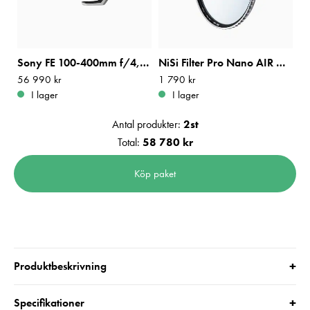
Sony FE 100-400mm f/4,5 GM OSS
NiSi Filter Pro Nano AIR UV 95mm
Pris
56 990 kr
:
56 990 kr
Pris
1 790 kr
:
1 790 kr
I lager
I lager
Antal produkter:
2
st
Total:
58 780 kr
Köp paket
+
Produktbeskrivning
+
Specifikationer