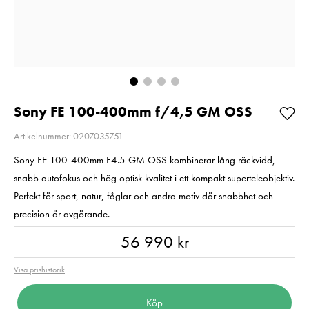
E6NH
Pris
1 350 kr
:
1 350 kr
Pris
319 kr
:
319 kr
I lager
Beställningsvara
Lägg i varuko
Lägg i varukorgen
Sony FE 100-400mm f/4,5 GM OSS
Artikelnummer: 0207035751
Sony FE 100-400mm F4.5 GM OSS kombinerar lång räckvidd,
snabb autofokus och hög optisk kvalitet i ett kompakt superteleobjektiv.
Perfekt för sport, natur, fåglar och andra motiv där snabbhet och
precision är avgörande.
Pris
:
56 990 kr
56 990 kr
Visa prishistorik
Köp