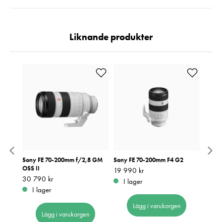
Liknande produkter
.8 Di
Sony FE 70-200mm f/2,8 GM
Sony FE 70-200mm F4 G2
Sony 
OSS II
Pris
19 990 kr
:
19 990 kr
Pris
139 
:
1
Pris
30 790 kr
:
30 790 kr
I lager
Be
I lager
Lägg i varukorgen
Lägg i varukorgen