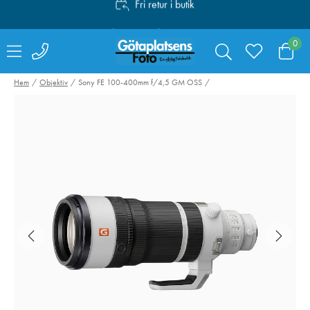
Personlig service
Fri frakt över 1000:-
0
Hem
Objektiv
Sony FE 100-400mm f/4,5 GM OSS
SmallRig 4071
Canon Mount
Kamerabatteri LP-
Adapter EF-EO