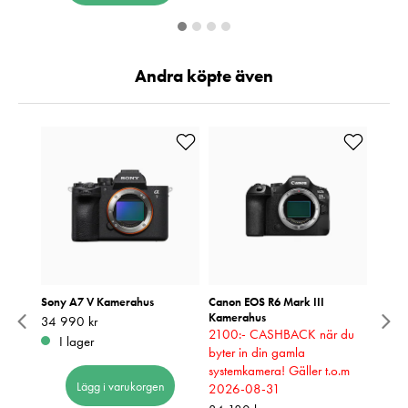
Andra köpte även
HS-II
Sony A7 V Kamerahus
Canon EOS R6 Mark III
Sony 
GB
Kamerahus
Pris
34 990 kr
:
34 990 kr
Pris
1 090
:
1
2100:- CASHBACK när du
I lager
I 
byter in din gamla
systemkamera! Gäller t.o.m
Lägg i varukorgen
2026-08-31