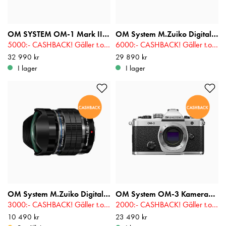
OM SYSTEM OM-1 Mark II 12-40 II Kit
OM System M.Zuiko Digital ED 150-600mm f/5.0-6.3 IS
5000:- CASHBACK! Gäller t.o.m 2026-08-16
6000:- CASHBACK! Gäller t.o.m 2026-08-16
Pris
32 990 kr
:
32 990 kr
Pris
29 890 kr
:
29 890 kr
I lager
I lager
OM System M.Zuiko Digital ED 8mm f/1,8 Fisheye PRO
OM System OM-3 Kamerahus
3000:- CASHBACK! Gäller t.o.m 2026-08-16
2000:- CASHBACK! Gäller t.o.m 2026-08-16
Pris
10 490 kr
:
10 490 kr
Pris
23 490 kr
:
23 490 kr