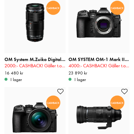
OM System M.Zuiko Digital ED 90mm F3.5 Macro IS PRO
OM SYSTEM OM-1 Mark II Kamerahus
2000:- CASHBACK! Gäller t.o.m 2026-08-16
4000:- CASHBACK! Gäller t.o.m 2026-08-16
Pris
16 480 kr
:
16 480 kr
Pris
23 890 kr
:
23 890 kr
I lager
I lager