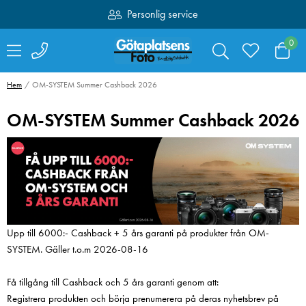
Fri frakt över 1000:-
0
Hem
OM-SYSTEM Summer Cashback 2026
OM-SYSTEM Summer Cashback 2026
Upp till 6000:- Cashback + 5 års garanti på produkter från OM-
SYSTEM. Gäller t.o.m 2026-08-16
Få tillgång till Cashback och 5 års garanti genom att:
Sandisk SDXC
Swarovski Vari
Registrera produkten och börja prenumerera på deras nyhetsbrev på
Extreme Pro 64GB
Phone Adapter