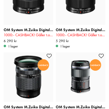
OM System M.Zuiko Digital ED 17mm f/1,8 II
OM System M.Zuiko Digital ED 25mm f/1,8 II
1000:- CASHBACK! Gäller t.o.m 2026-08-16
1000:- CASHBACK! Gäller t.o.m 2026-08-16
Pris
6 290 kr
:
6 290 kr
Pris
5 290 kr
:
5 290 kr
I lager
I lager
OM System M.Zuiko Digital ED 12-200mm f/3.5-6.3
OM System M.Zuiko Digital ED 60mm f/2.8 Macro