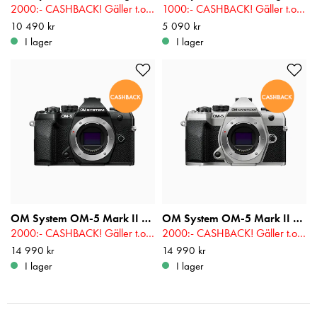
2000:- CASHBACK! Gäller t.o.m 2026-08-16
1000:- CASHBACK! Gäller t.o.m 2026-08-16
Pris
10 490 kr
:
10 490 kr
Pris
5 090 kr
:
5 090 kr
I lager
I lager
OM System OM-5 Mark II Kamerahus Svart
OM System OM-5 Mark II Kamerahus Silver
2000:- CASHBACK! Gäller t.o.m 2026-08-16
2000:- CASHBACK! Gäller t.o.m 2026-08-16
Pris
14 990 kr
:
14 990 kr
Pris
14 990 kr
:
14 990 kr
I lager
I lager