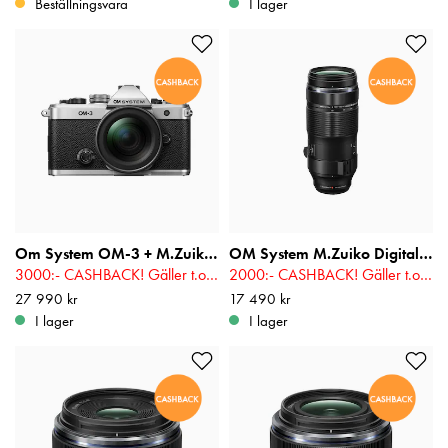
Beställningsvara
I lager
Om System OM-3 + M.Zuiko 12-45mm f/4 Pro
OM System M.Zuiko Digital 100-400mm f/5-6,3 IS II
3000:- CASHBACK! Gäller t.o.m 2026-08-16
2000:- CASHBACK! Gäller t.o.m 2026-08-16
Pris
27 990 kr
:
27 990 kr
Pris
17 490 kr
:
17 490 kr
I lager
I lager