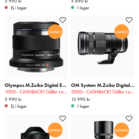
Pris
3 990 kr
:
3 990 kr
Pris
5 690 kr
:
5 690 kr
Ej i lager
I lager
Olympus M.Zuiko Digital ED 45mm f/1,8 Svart
OM System M.Zuiko Digital ED 40-150mm f/2,8 PRO
1000:- CASHBACK! Gäller t.o.m 2026-08-16
2000:- CASHBACK! Gäller t.o.m 2026-08-16
Pris
3 990 kr
:
3 990 kr
Pris
13 990 kr
:
13 990 kr
Ej i lager
I lager