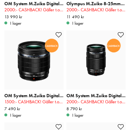
OM System M.Zuiko Digital 12-100mm f/4 ED IS Pro
Olympus M.Zuiko 8-25mm f/4 PRO
2000:- CASHBACK! Gäller t.o.m 2026-08-16
2000:- CASHBACK! Gäller t.o.m 2026-08-16
Pris
13 990 kr
:
13 990 kr
Pris
11 490 kr
:
11 490 kr
I lager
I lager
OM System M.Zuiko Digital ED 20mm f/1.4 PRO
OM System M.Zuiko Digital ED 40-150mm F4.0 PRO
1500:- CASHBACK! Gäller t.o.m 2026-08-16
2000:- CASHBACK! Gäller t.o.m 2026-08-16
Pris
7 490 kr
:
7 490 kr
Pris
8 790 kr
:
8 790 kr
I lager
I lager