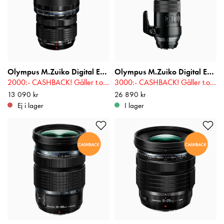
Olympus M.Zuiko Digital ED 7-14mm f/2,8 PRO
Olympus M.Zuiko Digital ED 300mm f/4,0 IS PRO
2000:- CASHBACK! Gäller t.o.m 2026-08-16
3000:- CASHBACK! Gäller t.o.m 2026-08-16
Pris
13 090 kr
:
13 090 kr
Pris
26 890 kr
:
26 890 kr
Ej i lager
I lager