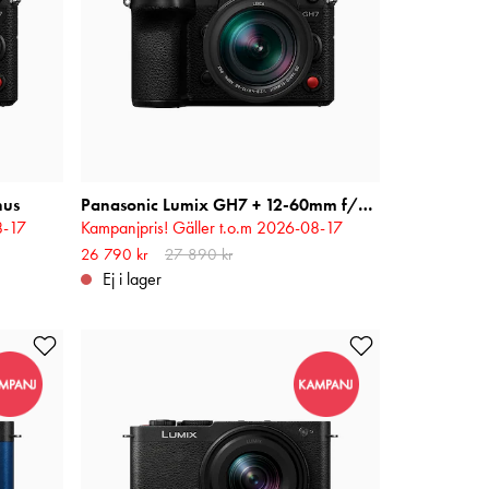
hus
Panasonic Lumix GH7 + 12-60mm f/2,8-4 Leica
8-17
Kampanjpris! Gäller t.o.m 2026-08-17
ris
:
Nuvarande pris
26 790 kr
27 890 kr
:
26 790 kr
Tidigare pris
:
27 890 kr
Ej i lager