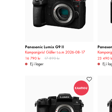
Panasonic Lumix G9 II
Kampanjpris! Gäller t.o.m 2026-08-17
Kampanjp
Nuvarande pris
16 790 kr
17 890 kr
:
16 790 kr
Tidigare pris
:
Nuvarande
23 490 k
17 890 kr
24 590 k
Ej i lager
Ej i la