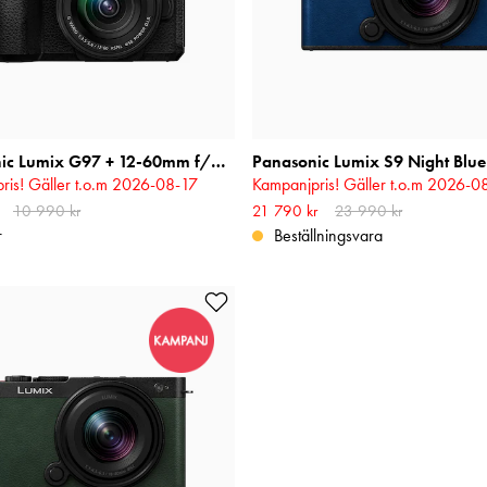
Panasonic Lumix G97 + 12-60mm f/3,5-5,6
ris! Gäller t.o.m 2026-08-17
Kampanjpris! Gäller t.o.m 2026-0
 pris
10 990 kr
:
9 890 kr
Tidigare pris
:
Nuvarande pris
21 790 kr
23 990 kr
:
21 790 kr
Tidigare p
r
23 990 kr
r
Beställningsvara