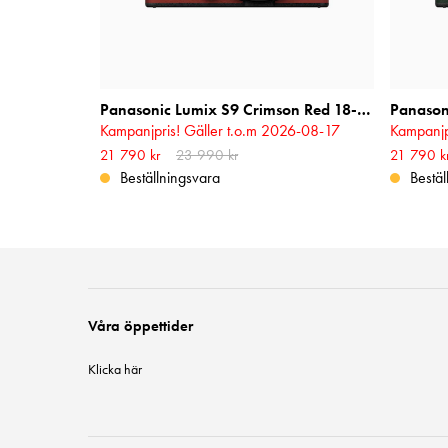
Panasonic Lumix S9 Crimson Red 18-40mm f/4.5-6.3
Kampanjpris! Gäller t.o.m 2026-08-17
Kampanjp
Nuvarande pris
21 790 kr
23 990 kr
:
21 790 kr
Tidigare pris
:
Nuvarande
21 790 k
23 990 kr
23 990 k
Beställningsvara
Bestäl
Våra öppettider
Klicka här