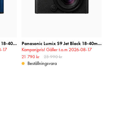
Panasonic Lumix S9 Night Blue 18-40mm f/4.5-6.3
Panasonic Lumix S9 Jet Black 18-40mm f/4.5-6.3
8-17
Kampanjpris! Gäller t.o.m 2026-08-17
ris
:
Nuvarande pris
21 790 kr
23 990 kr
:
21 790 kr
Tidigare pris
:
23 990 kr
Beställningsvara