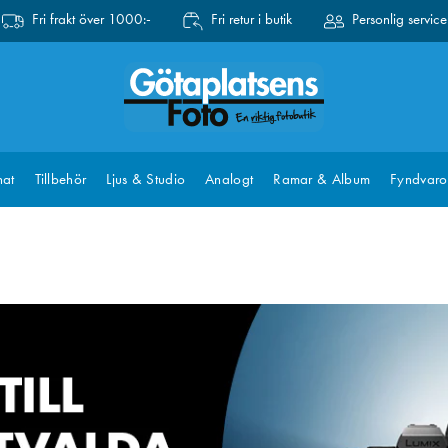
Fri frakt över 1000:-
Fri retur i butik
Personlig service
at
Tillbehör
Ljus & Studio
Analogt
Ramar & Album
Fyndvaro