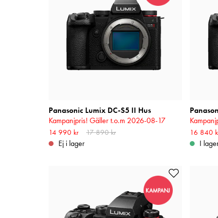
Panasonic Lumix DC-S5 II Hus
Kampanjpris! Gäller t.o.m 2026-08-17
Kampanjp
Nuvarande pris
14 990 kr
17 890 kr
:
14 990 kr
Tidigare pris
:
Nuvarande
16 840 k
17 890 kr
20 090 k
Ej i lager
I lage