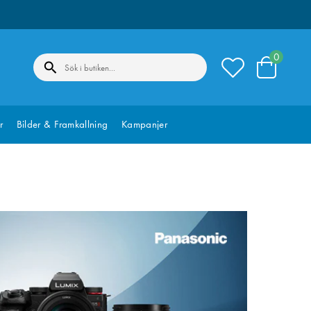
0
r
Bilder & Framkallning
Kampanjer