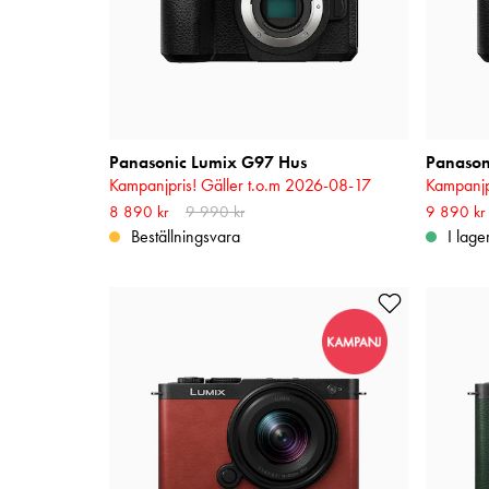
Panasonic Lumix G97 Hus
Kampanjpris! Gäller t.o.m 2026-08-17
Kampanjp
Nuvarande pris
8 890 kr
9 990 kr
:
8 890 kr
Tidigare pris
:
9 990 kr
Nuvarande
9 890 kr
10 990 k
Beställningsvara
I lage