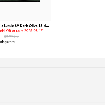
Panasonic Lumix S9 Dark Olive 18-40mm f/4.5-6.3
ris! Gäller t.o.m 2026-08-17
 pris
r
23 990 kr
:
21 790 kr
Tidigare pris
:
r
lningsvara