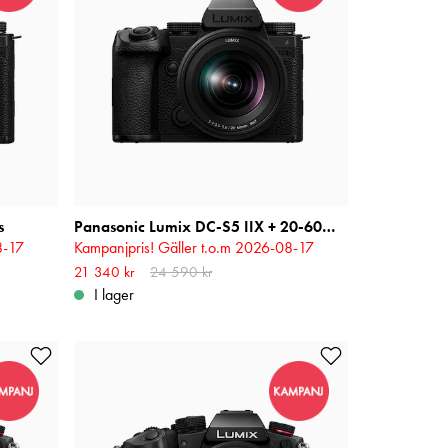
s
Panasonic Lumix DC-S5 IIX + 20-60mm f/3.5-5.6
8-17
Kampanjpris! Gäller t.o.m 2026-08-17
ris
:
Nuvarande pris
21 340 kr
24 590 kr
:
21 340 kr
Tidigare pris
:
24 590 kr
I lager