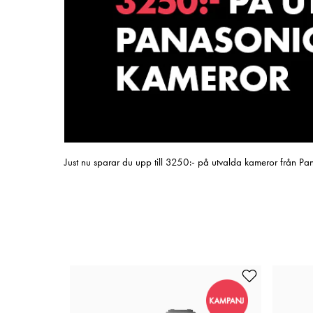
Just nu sparar du upp till 3250:- på utvalda kameror från P