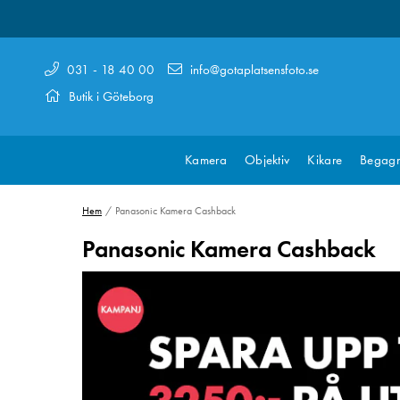
031 - 18 40 00
info@gotaplatsensfoto.se
Butik i Göteborg
Kamera
Objektiv
Kikare
Begagn
Hem
Panasonic Kamera Cashback
Panasonic Kamera Cashback