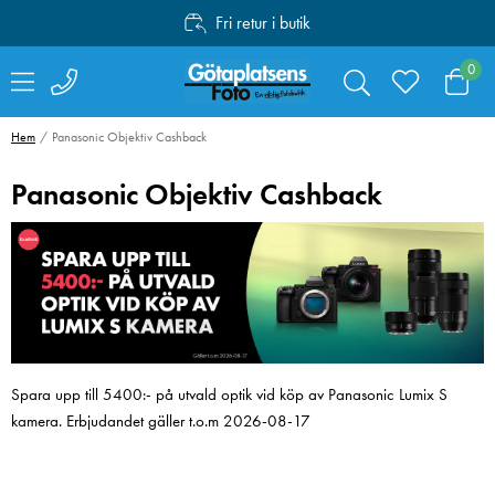
Fri retur i butik
Personlig service
0
Fri frakt över 1000:-
Hem
Panasonic Objektiv Cashback
Panasonic Objektiv Cashback
Spara upp till 5400:- på utvald optik vid köp av Panasonic Lumix S
kamera. Erbjudandet gäller t.o.m 2026-08-17
Manfrotto Befree
Fujifilm Instax
Advanced Twist
Square Film 10