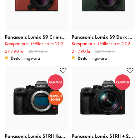
Panasonic Lumix S9 Crimson Red 18-40mm f/4.5-6.3
Panasonic Lumix S9 Dark Olive 18-40mm f/4.5-6.3
Kampanjpris! Gäller t.o.m 2026-08-17
Kampanjpris! Gäller t.o.m 2026-08-17
Nuvarande pris
21 790 kr
23 990 kr
:
21 790 kr
Tidigare
Nuvarande pris
21 790 kr
23 990 kr
:
21 790 kr
Tidigare
pris
:
23 990 kr
pris
:
23 990 kr
Beställningsvara
Beställningsvara
Panasonic Lumix S1RII Kamerahus
Panasonic Lumix S1RII + 24-105mm f/4