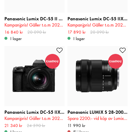
Panasonic Lumix DC-S5 II + 20-60mm f/3.5-5.6
Panasonic Lumix DC-S5 IIX Hus
Kampanjpris! Gäller t.o.m 2026-08-17
Kampanjpris! Gäller t.o.m 2026-08-17
Nuvarande pris
16 840 kr
20 090 kr
:
16 840 kr
Tidigare
Nuvarande pris
17 890 kr
20 090 kr
:
17 890 kr
Tidigare
pris
:
20 090 kr
pris
:
20 090 kr
I lager
I lager
Panasonic Lumix DC-S5 IIX + 20-60mm f/3.5-5.6
Panasonic LUMIX S 28-200mm F4-7.1 Macro O.I.S.
Kampanjpris! Gäller t.o.m 2026-08-17
Spara 2200:- vid köp av Lumix S-Kamera! Gäller t.o.m 2026-08-17
Nuvarande pris
21 340 kr
24 590 kr
:
21 340 kr
Tidigare
Pris
11 990 kr
:
11 990 kr
pris
:
24 590 kr
I lager
Ej i lager