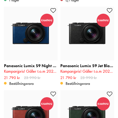
Panasonic Lumix S9 Night Blue 18-40mm f/4.5-6.3
Panasonic Lumix S9 Jet Black 18-40mm f/4.5-6.3
Kampanjpris! Gäller t.o.m 2026-08-17
Kampanjpris! Gäller t.o.m 2026-08-17
Nuvarande pris
21 790 kr
23 990 kr
:
21 790 kr
Tidigare
Nuvarande pris
21 790 kr
23 990 kr
:
21 790 kr
Tidigare
pris
:
23 990 kr
pris
:
23 990 kr
Beställningsvara
Beställningsvara