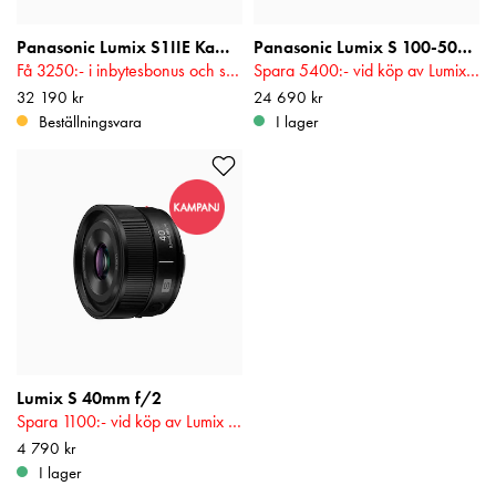
Panasonic Lumix S1IIE Kamerahus
Panasonic Lumix S 100-500mm f/5-7.2 O.I.S.
Få 3250:- i inbytesbonus och spara upp till 5400:- på utvalda objektiv! Gäller t.o.m 2026-08-17
Spara 5400:- vid köp av Lumix S-Kamera! Gäller t.o.m 2026-08-17
Pris
32 190 kr
:
32 190 kr
Pris
24 690 kr
:
24 690 kr
Beställningsvara
I lager
Lumix S 40mm f/2
Spara 1100:- vid köp av Lumix S-Kamera! Gäller t.o.m 2026-08-17
Pris
4 790 kr
:
4 790 kr
I lager