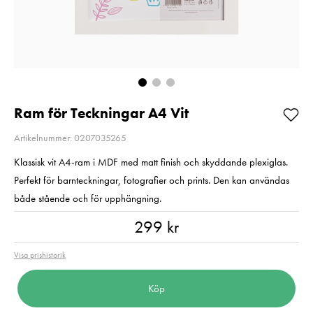
200MB/s UHS-I C10
2
V30 U3
Pris
2 220 kr
:
2 220 kr
Pris
699 kr
:
699 kr
I lager
I lager
Lägg i varuko
Lägg i varukorgen
Ram för Teckningar A4 Vit
Artikelnummer: 0207035265
Klassisk vit A4-ram i MDF med matt finish och skyddande plexiglas.
Perfekt för barnteckningar, fotografier och prints. Den kan användas
både stående och för upphängning.
Pris
:
299 kr
299 kr
Visa prishistorik
Köp