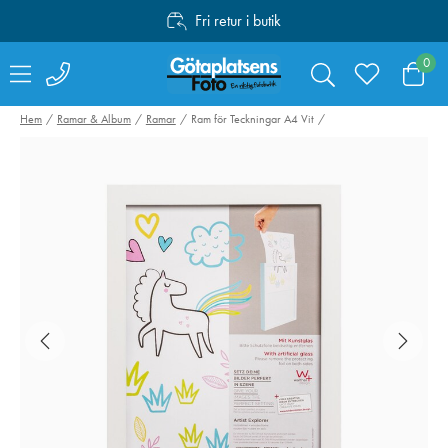
Fri retur i butik
Personlig service
0
Fri frakt över 1000:-
Hem
Ramar & Album
Ramar
Ram för Teckningar A4 Vit
Sandisk SDXC
Swarovski Vari
Extreme Pro 64GB
Phone Adapter