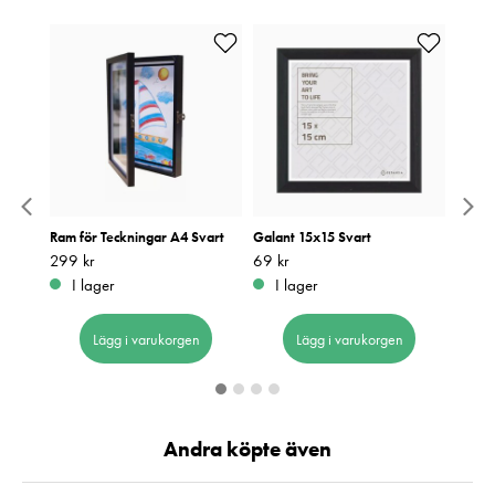
n
Ram för Teckningar A4 Svart
Galant 15x15 Svart
Focus
Pris
299 kr
:
299 kr
Pris
69 kr
:
69 kr
Pris
279 k
:
2
I lager
I lager
I 
Lägg i varukorgen
Lägg i varukorgen
Andra köpte även