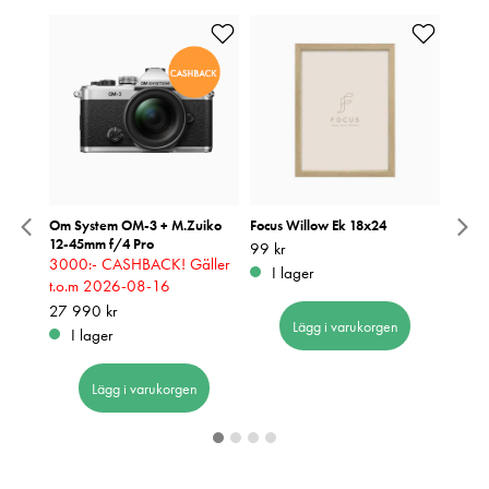
el
Om System OM-3 + M.Zuiko
Focus Willow Ek 18x24
Focus
12-45mm f/4 Pro
Pris
99 kr
:
99 kr
Pris
69 kr
:
6
3000:- CASHBACK! Gäller
I lager
I 
t.o.m 2026-08-16
Pris
27 990 kr
:
27 990 kr
Lägg i varukorgen
I lager
Lägg i varukorgen