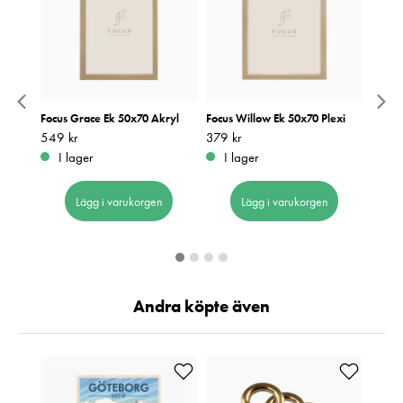
Focus Grace Ek 50x70 Akryl
Focus Willow Ek 50x70 Plexi
Focus
Pris
549 kr
:
549 kr
Pris
379 kr
:
379 kr
Pris
279 k
:
2
I lager
I lager
I 
Lägg i varukorgen
Lägg i varukorgen
Andra köpte även