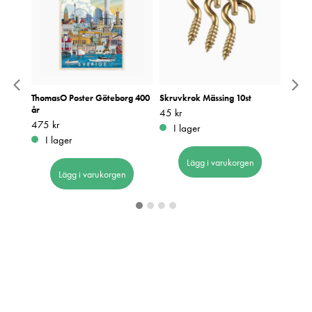
ThomasO Poster Göteborg 400
Skruvkrok Mässing 10st
Focus
år
Pris
45 kr
:
45 kr
Pris
79 kr
:
7
Pris
475 kr
:
475 kr
I lager
I 
I lager
Lägg i varukorgen
Lägg i varukorgen