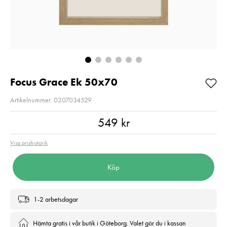
200MB/s UHS-I C10
2
V30 U3
Pris
2 220 kr
:
2 220 kr
Pris
699 kr
:
699 kr
I lager
I lager
Lägg i varuko
Lägg i varukorgen
Focus Grace Ek 50x70
Artikelnummer: 0207034529
Pris
:
549 kr
549 kr
Visa prishistorik
Köp
1-2 arbetsdagar
Hämta gratis i vår butik i Göteborg. Valet gör du i kassan