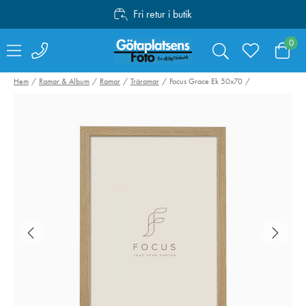
Fri retur i butik
Personlig service
0
Fri frakt över 1000:-
Hem
Ramar & Album
Ramar
Träramar
Focus Grace Ek 50x70
Sandisk SDXC
Swarovski Vari
Extreme Pro 64GB
Phone Adapter