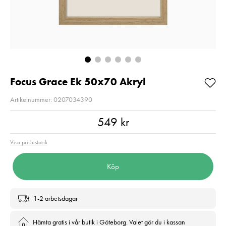
Så långt lagret
Pris
1 350 kr
:
1 350 kr
räcker!
I lager
Nuvarande pris
99 kr
:
99 kr
189 kr
Tidigare pris
:
Lägg i varuko
189 kr
I lager
Lägg i varukorgen
Focus Grace Ek 50x70 Akryl
Artikelnummer: 0207034390
Pris
:
549 kr
549 kr
Visa prishistorik
Köp
1-2 arbetsdagar
Hämta gratis i vår butik i Göteborg. Valet gör du i kassan