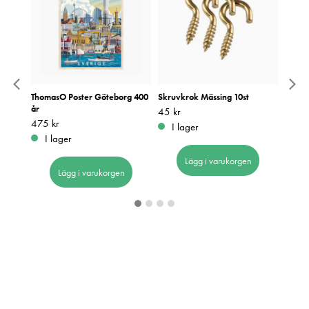
7x42
ThomasO Poster Göteborg 400
Skruvkrok Mässing 10st
Focus
år
Pris
45 kr
:
45 kr
Pris
79 kr
:
7
Pris
475 kr
:
475 kr
I lager
I 
I lager
Lägg i varukorgen
Lägg i varukorgen