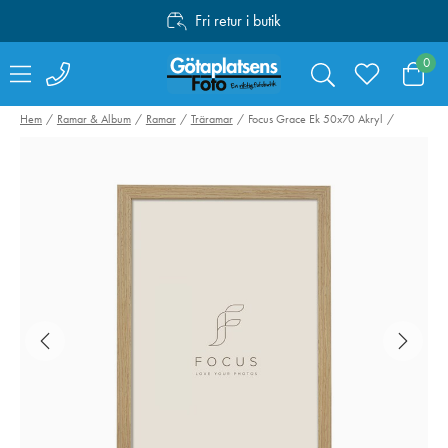
Fri retur i butik
Personlig service
0
Fri frakt över 1000:-
Hem
Ramar & Album
Ramar
Träramar
Focus Grace Ek 50x70 Akryl
Hähnel kabelset för
Canon Mount
Captur till Fujifilm
Adapter EF-EO