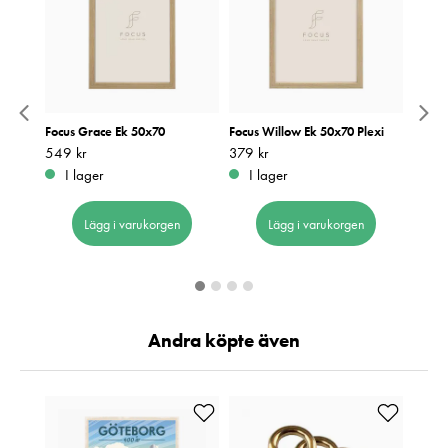
art
Focus Grace Ek 50x70
Focus Willow Ek 50x70 Plexi
Focus
Pris
549 kr
:
549 kr
Pris
379 kr
:
379 kr
Pris
279 k
:
2
I lager
I lager
I 
Lägg i varukorgen
Lägg i varukorgen
Andra köpte även