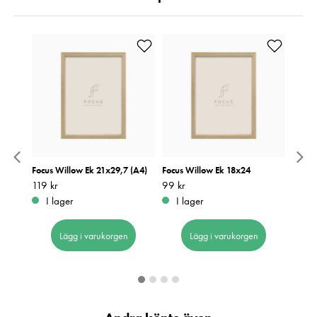
9,7
Focus Willow Ek 21x29,7 (A4)
Focus Willow Ek 18x24
Focus
Pris
119 kr
:
119 kr
Pris
99 kr
:
99 kr
Pris
129 k
:
1
I lager
I lager
I 
Lägg i varukorgen
Lägg i varukorgen