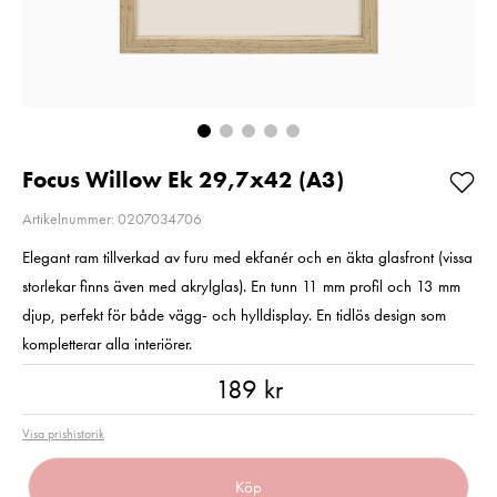
200MB/s UHS-I C10
2
V30 U3
Pris
2 220 kr
:
2 220 kr
Pris
699 kr
:
699 kr
I lager
I lager
Lägg i varuko
Lägg i varukorgen
Focus Willow Ek 29,7x42 (A3)
Artikelnummer: 0207034706
Elegant ram tillverkad av furu med ekfanér och en äkta glasfront (vissa
storlekar finns även med akrylglas). En tunn 11 mm profil och 13 mm
djup, perfekt för både vägg- och hylldisplay. En tidlös design som
kompletterar alla interiörer.
Pris
:
189 kr
189 kr
Visa prishistorik
Köp