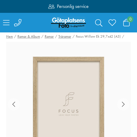
Personlig service
Fri frakt över 1000:-
0
Hem
Ramar & Album
Ramar
Träramar
Focus Willow Ek 29,7x42 (A3)
Sandisk SDXC
Swarovski Vari
Extreme Pro 64GB
Phone Adapter