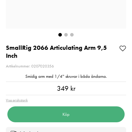
E6NH
200MB/s UHS-I
V30 U3
Pris
319 kr
:
319 kr
Pris
699 kr
:
699 kr
Beställningsvara
I lager
Lägg i varukorgen
Lägg i varuko
SmallRig 2066 Articulating Arm 9,5
Inch
Artikelnummer: 0207020356
Smidig arm med 1/4'' skruvar i båda ändarna.
Pris
:
349 kr
349 kr
Visa prishistorik
Köp