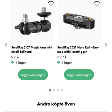
ount
SmallRig 2157 Magic Arm with
SmallRig 2521 Nato Rail 48mm
Smallr
Small Ballhead
med ARRI locating pin
Monit
moun
Pris
99 kr
:
99 kr
Pris
399 kr
:
399 kr
Pris
749 k
:
7
I lager
I lager
I 
Lägg i varukorgen
Lägg i varukorgen
Andra köpte även