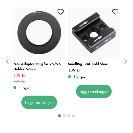
 HUC
NiSi Adapter Ring for V5/V6
SmallRig 1241 Cold Shoe
Manfr
Holder 62mm
Svart
Pris
109 kr
:
109 kr
Nuvarande pris
139 kr
:
139 kr
Tidigare
Pris
3 390
:
3
I lager
pris
199 kr
:
199 kr
I 
I lager
Lägg i varukorgen
Lägg i varukorgen