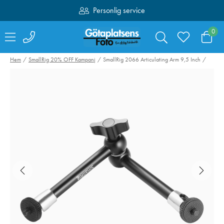
Personlig service
Fri frakt över 1000:-
0
Hem
SmallRig 20% OFF Kampanj
SmallRig 2066 Articulating Arm 9,5 Inch
SmallRig 4071
Sandisk SDXC
Kamerabatteri LP-
Extreme Pro 6