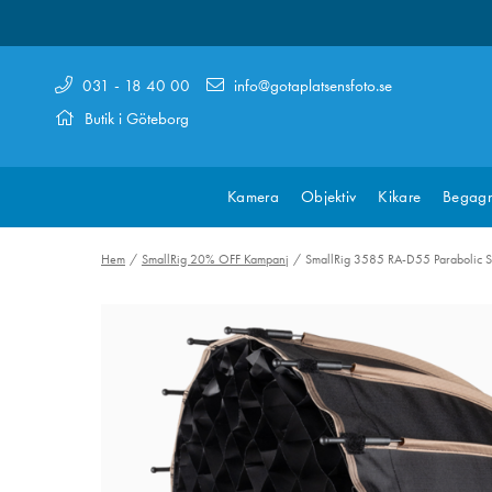
031 - 18 40 00
info@gotaplatsensfoto.se
Butik i Göteborg
Kamera
Objektiv
Kikare
Begagn
Hem
SmallRig 20% OFF Kampanj
SmallRig 3585 RA-D55 Parabolic S