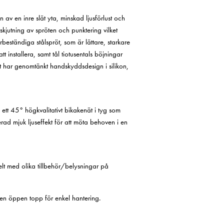
 av en inre slät yta, minskad ljusförlust och
skjutning av spröten och punktering vilket
rbeständiga stålspröt, som är lättare, starkare
t installera, samt tål tiotusentals böjningar
t har genomtänkt handskyddsdesign i silikon,
ett 45° högkvalitativt bikakenät i tyg som
erad mjuk ljuseffekt för att möta behoven i en
belt med olika tillbehör/belysningar på
 en öppen topp för enkel hantering.