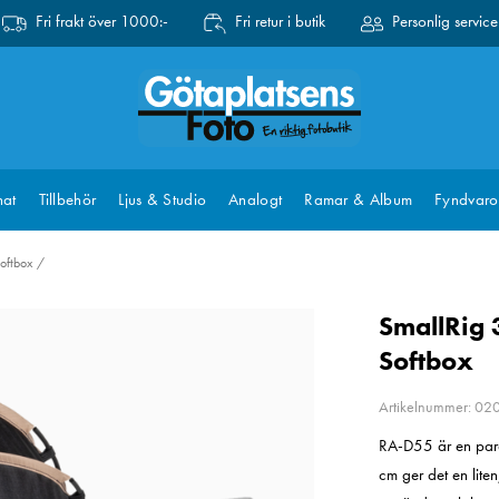
Fri frakt över 1000:-
Fri retur i butik
Personlig service
at
Tillbehör
Ljus & Studio
Analogt
Ramar & Album
Fyndvaro
oftbox
SmallRig 
Softbox
Artikelnummer: 0
RA-D55 är en para
cm ger det en lite