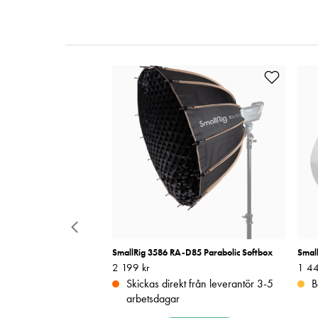
ape Grip for Fujifilm
SmallRig 3586 RA-D85 Parabolic Softbox
Smal
lack
Pris
2 199 kr
:
2 199 kr
Pris
1 44
:
Skickas direkt från leverantör 3-5
B
arbetsdagar