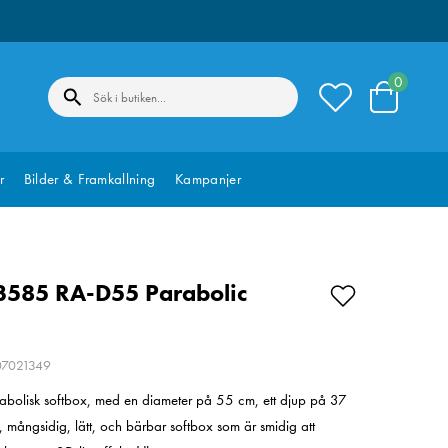
0
r
Bilder & Framkallning
Kampanjer
3585 RA-D55 Parabolic
207021349
bolisk softbox, med en diameter på 55 cm, ett djup på 37
n, mångsidig, lätt, och bärbar softbox som är smidig att