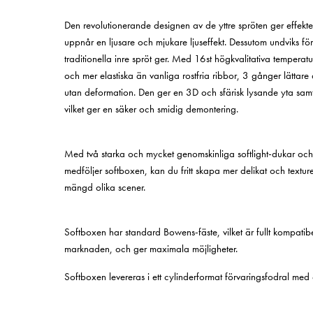
Den revolutionerande designen av de yttre spröten ger effekten
uppnår en ljusare och mjukare ljuseffekt. Dessutom undviks för
traditionella inre spröt ger. Med 16st högkvalitativa temperatu
och mer elastiska än vanliga rostfria ribbor, 3 gånger lättare at
utan deformation. Den ger en 3D och sfärisk lysande yta sam
vilket ger en säker och smidig demontering.
Med två starka och mycket genomskinliga softlight-dukar och 
medföljer softboxen, kan du fritt skapa mer delikat och textur
mängd olika scener.
Softboxen har standard Bo
wens-fäste, vilket är fullt kompati
marknaden, och ger maximala möjligheter.
Softboxen levereras i ett cylinderformat förvaringsfodral med