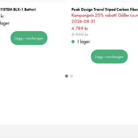
YSTEM BLX-1 Batteri
Peak Design Travel Tripod Carbon Fibe
Kampanjpris 20% rabatt! Gäller t.o.
kr
999 kr
2026-08-31
 lager
Nuvarande pris
4 789 kr
:
4 789 kr
Tidigare pri
5 990 kr
5 990 kr
Lägg i varukorgen
I lager
Lägg i varukorgen