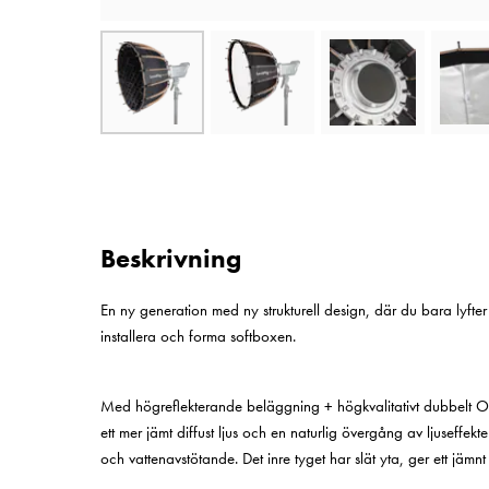
Beskrivning
En ny generation med ny strukturell design, där du bara lyfter
installera och forma softboxen.
Med högreflekterande beläggning + högkvalitativt dubbelt Oxf
ett mer jämt diffust ljus och en naturlig övergång av ljuseffekte
och vattenavstötande. Det inre tyget har slät yta, ger ett jämn