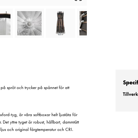
Speci
 på spröt och trycker på spännet för att
Tillver
ord-tyg, är våra softboxar helt ljustäta för
r. Det yttre tyget är robust, hållbart, dammtätt
t ljus och original färgtemperatur och CRI.