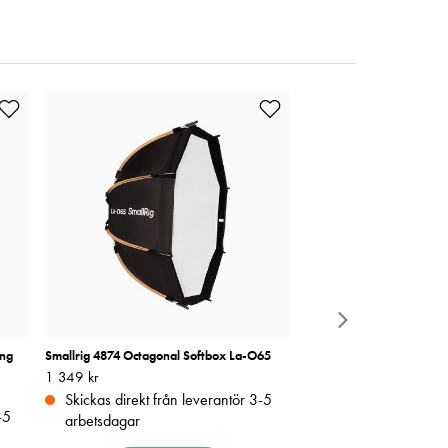
ing
Smallrig 4874 Octagonal Softbox La-O65
SmallRig 4071 Kamerabat
Pris
1 349 kr
:
1 349 kr
Pris
319 kr
:
319 kr
Skickas direkt från leverantör 3-5
Beställningsvara
-5
arbetsdagar