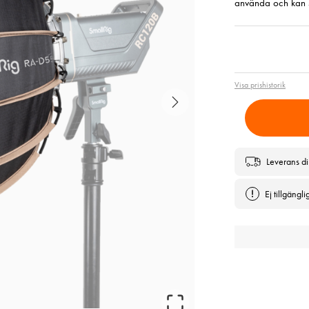
använda och kan s
Pris
:
1 3
Visa prishistorik
Leverans di
Ej tillgängli