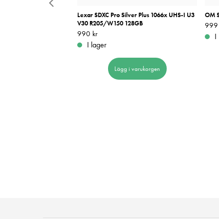
Advanced Twist
Lexar SDXC Pro Silver Plus 1066x UHS-I U3
OM S
 Fyndvara
V30 R205/W150 128GB
Pris
999 
:
gsexemplar
Pris
990 kr
:
990 kr
I
1 499 kr
Tidigare pris
:
I lager
Lägg i varukorgen
 i varukorgen