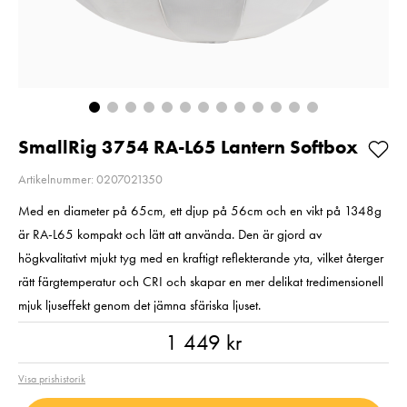
Så långt lagret
Pris
1 350 kr
:
1 350 kr
räcker!
I lager
Nuvarande pris
99 kr
:
99 kr
189 kr
Tidigare pris
:
Lägg i varuko
189 kr
I lager
Lägg i varukorgen
SmallRig 3754 RA-L65 Lantern Softbox
Artikelnummer: 0207021350
Med en diameter på 65cm, ett djup på 56cm och en vikt på 1348g
är RA-L65 kompakt och lätt att använda. Den är gjord av
högkvalitativt mjukt tyg med en kraftigt reflekterande yta, vilket återger
rätt färgtemperatur och CRI och skapar en mer delikat tredimensionell
mjuk ljuseffekt genom det jämna sfäriska ljuset.
Pris
:
1 449 kr
1 449 kr
Visa prishistorik