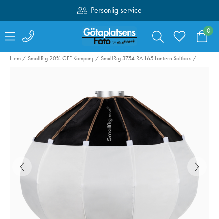
Personlig service
Fri frakt över 1000:-
0
Hem
SmallRig 20% OFF Kampanj
SmallRig 3754 RA-L65 Lantern Softbox
Hähnel kabelset för
Canon Mount
Captur till Fujifilm
Adapter EF-EO