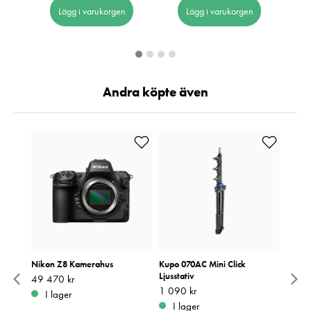
Lägg i varukorgen
Lägg i varukorgen
Andra köpte även
Nikon Z8 Kamerahus
Kupo 070AC Mini Click
JJC K
Ljusstativ
objek
Pris
49 470 kr
:
49 470 kr
Pris
1 090 kr
:
1 090 kr
Pris
169 k
:
1
I lager
I lager
I 