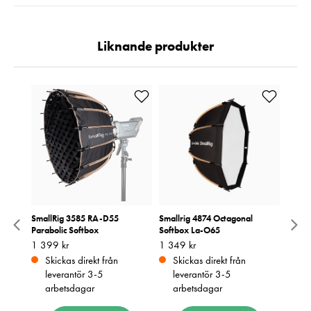
Liknande produkter
tector
SmallRig 3585 RA-D55
Smallrig 4874 Octagonal
Small
E4/X-
Parabolic Softbox
Softbox La-O65
Parabo
Pris
1 399 kr
:
1 399 kr
Pris
1 349 kr
:
1 349 kr
Pris
2 199
:
2
Skickas direkt från
Skickas direkt från
Sk
leverantör 3-5
leverantör 3-5
le
arbetsdagar
arbetsdagar
ar