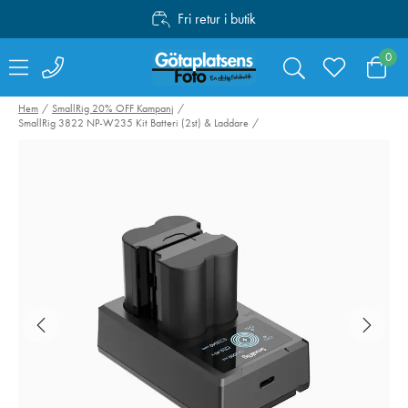
Fri retur i butik
Personlig service
0
Fri frakt över 1000:-
Hem
SmallRig 20% OFF Kampanj
SmallRig 3822 NP-W235 Kit Batteri (2st) & Laddare
Valoi easy35
Swarovski Vari
Filmskanner
Phone Adapter