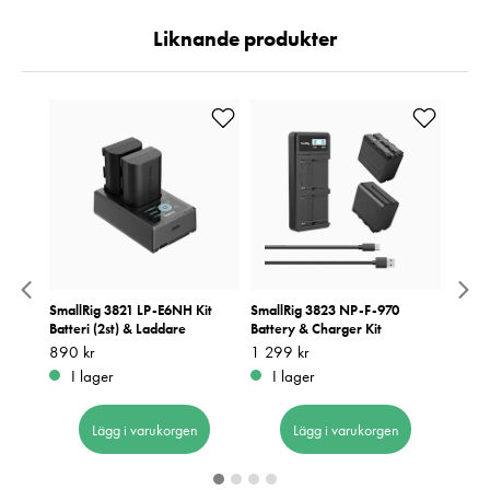
Liknande produkter
SmallRig 3821 LP-E6NH Kit
SmallRig 3823 NP-F-970
Small
Batteri (2st) & Laddare
Battery & Charger Kit
NP-F9
Pris
890 kr
:
890 kr
Pris
1 299 kr
:
1 299 kr
Pris
199 k
:
1
I lager
I lager
I 
Lägg i varukorgen
Lägg i varukorgen