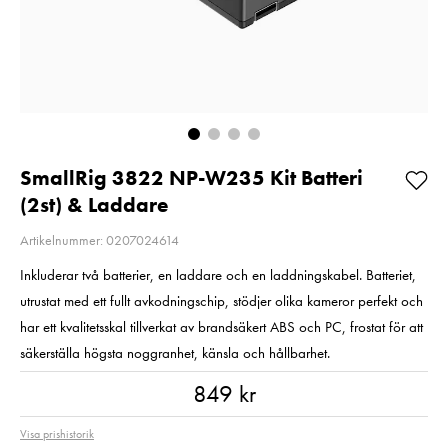
Så långt lagret
2
räcker!
Pris
2 220 kr
:
2 220 kr
I lager
Nuvarande pris
1 790 kr
:
1 790 kr
2 790 kr
Tidigare pris
:
2 790 kr
I lager
Lägg i varuko
Lägg i varukorgen
SmallRig 3822 NP-W235 Kit Batteri
(2st) & Laddare
Artikelnummer: 0207024614
Inkluderar två batterier, en laddare och en laddningskabel. Batteriet,
utrustat med ett fullt avkodningschip, stödjer olika kameror perfekt och
har ett kvalitetsskal tillverkat av brandsäkert ABS och PC, frostat för att
säkerställa högsta noggranhet, känsla och hållbarhet.
Pris
:
849 kr
849 kr
Visa prishistorik