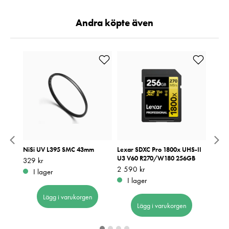
Andra köpte även
C DN
NiSi UV L395 SMC 43mm
Lexar SDXC Pro 1800x UHS-II
Lexar
m X
U3 V60 R270/W180 256GB
U3 V
Pris
329 kr
:
329 kr
Pris
2 590 kr
:
2 590 kr
Pris
1 690
:
1
I lager
I lager
I 
Lägg i varukorgen
Lägg i varukorgen