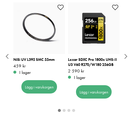
NiSi UV L395 SMC 55mm
Lexar SDXC Pro 1800x UHS-II
Lexar
U3 V60 R270/W180 256GB
U3 V
Pris
459 kr
:
459 kr
Pris
2 590 kr
:
2 590 kr
Pris
1 690
:
1
I lager
I lager
I 
Lägg i varukorgen
Lägg i varukorgen