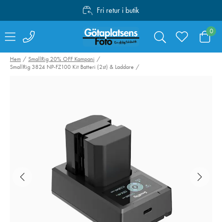
Fri retur i butik
Personlig service
0
Fri frakt över 1000:-
Hem
SmallRig 20% OFF Kampanj
SmallRig 3824 NP-FZ100 Kit Batteri (2st) & Laddare
Valoi easy35
Swarovski Vari
Filmskanner
Phone Adapter