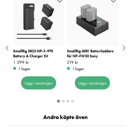
SmallRig 3823 NP-F-970
SmallRig 4081 Batteriladdare
Small
Battery & Charger Kit
för NP-FW50 Sony
NP-F9
Pris
1 299 kr
:
1 299 kr
Pris
219 kr
:
219 kr
Pris
199 k
:
1
I lager
I lager
I 
Lägg i varukorgen
Lägg i varukorgen
Andra köpte även