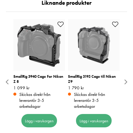
Liknande produkter
 Cage
SmallRig 3940 Cage For Nikon
SmallRig 3195 Cage till Nikon
SmallR
Z 8
Z9
Panaso
/ S5 I
Pris
1 099 kr
:
1 099 kr
Pris
1 790 kr
:
1 790 kr
batte
Skickas direkt från
Skickas direkt från
Pris
1 699
:
1
leverantör 3-5
leverantör 3-5
Sk
arbetsdagar
arbetsdagar
le
ar
Lägg i varukorgen
Lägg i varukorgen