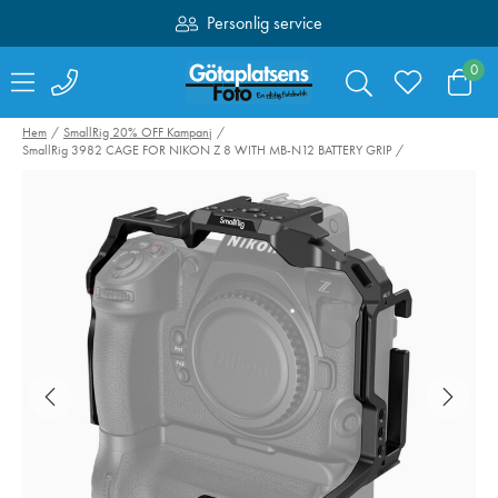
Personlig service
Fri frakt över 1000:-
0
Hem
SmallRig 20% OFF Kampanj
SmallRig 3982 CAGE FOR NIKON Z 8 WITH MB-N12 BATTERY GRIP
Swarovski Variable
SmallRig 4071
Phone Adapter VPA
Kamerabatteri 