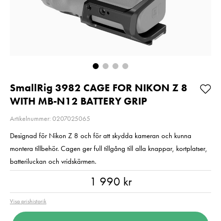
2
E6NH
Pris
2 220 kr
:
2 220 kr
Pris
319 kr
:
319 kr
I lager
Beställning
Lägg i varukorgen
Lägg i varuko
SmallRig 3982 CAGE FOR NIKON Z 8
WITH MB-N12 BATTERY GRIP
Artikelnummer: 0207025065
Designad för Nikon Z 8 och för att skydda kameran och kunna
montera tillbehör. Cagen ger full tillgång till alla knappar, kortplatser,
batteriluckan och vridskärmen.
Pris
:
1 990 kr
1 990 kr
Visa prishistorik