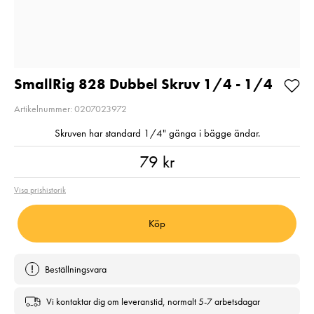
Balance
Pris
1 350 kr
:
1 350 kr
Pris
720 kr
:
720 kr
I lager
I lager
Lägg i varukorgen
Lägg i varuko
SmallRig 828 Dubbel Skruv 1/4 - 1/4
Artikelnummer: 0207023972
Skruven har standard 1/4" gänga i bägge ändar.
Pris
:
79 kr
79 kr
Visa prishistorik
Köp
Beställningsvara
Vi kontaktar dig om leveranstid, normalt 5-7 arbetsdagar