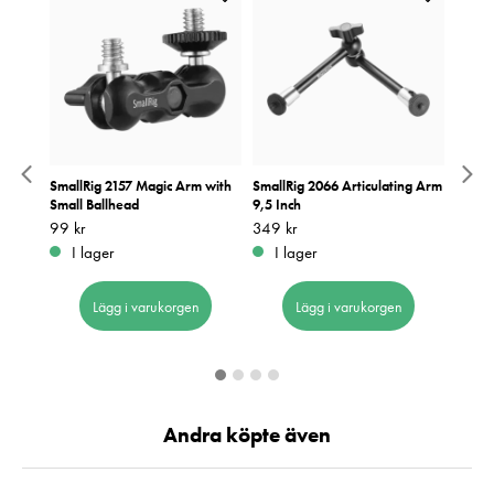
tector
SmallRig 2157 Magic Arm with
SmallRig 2066 Articulating Arm
Small
E4/X-
Small Ballhead
9,5 Inch
NP-F9
Pris
99 kr
:
99 kr
Pris
349 kr
:
349 kr
Pris
199 k
:
1
I lager
I lager
I 
Lägg i varukorgen
Lägg i varukorgen
Andra köpte även