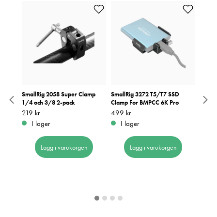
F-EOS
SmallRig 2058 Super Clamp
SmallRig 3272 T5/T7 SSD
OM SY
1/4 och 3/8 2-pack
Clamp For BMPCC 6K Pro
Pris
999 k
:
9
Pris
219 kr
:
219 kr
Pris
499 kr
:
499 kr
I 
I lager
I lager
Lägg i varukorgen
Lägg i varukorgen