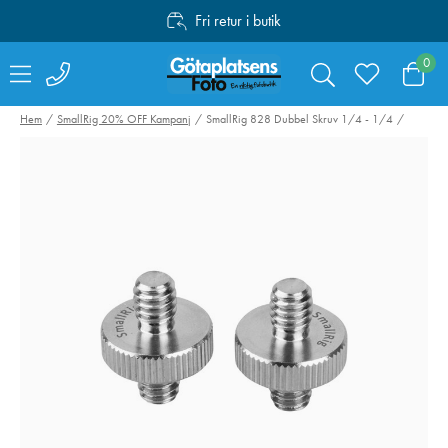
Fri retur i butik
Personlig service
0
Fri frakt över 1000:-
Hem
SmallRig 20% OFF Kampanj
SmallRig 828 Dubbel Skruv 1/4 - 1/4
Canon Mount
Swarovski RB-S
Adapter EF-EOS R
Batteri till AT /