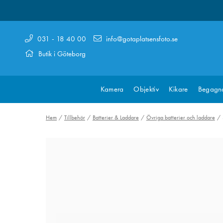
031 - 18 40 00
info@gotaplatsensfoto.se
Butik i Göteborg
Kamera
Objektiv
Kikare
Begagn
Hem
Tillbehör
Batterier & Laddare
Övriga batterier och laddare