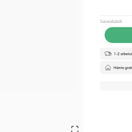
Pris
:
720
Visa prishistorik
1-2 arbets
Hämta gratis