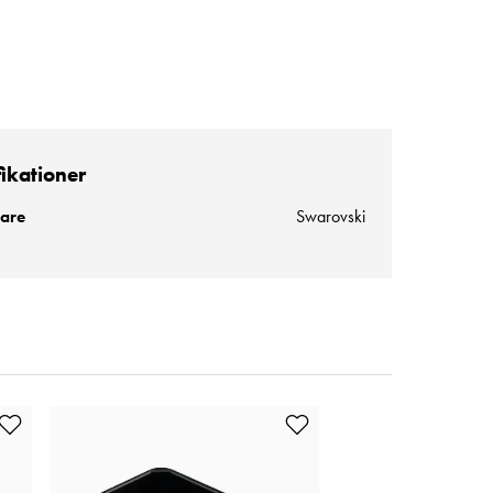
fikationer
kare
Swarovski