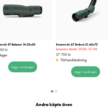
ovski ST Balance 14-35x50
Swarovski AT Endura 21-65x75
Leverans startar 2026-10-06
00 kr
37 700 kr
Pris
27 700 kr
:
27 700 kr
 lager
Förhandsbokning
Lägg i varukorgen
Lägg i varukorgen
Andra köpte även