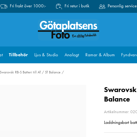
Fri frakt över 1000:-
Fri retur i butik
Personlig service
at
Tillbehör
Ljus & Studio
Analogt
Ramar & Album
Fyndvar
Swarovski RB-S Batteri till AT / ST Balance
Swarovski 
Balance
Artikelnummer: 0
Laddningsbart batt