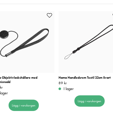
 Objektivlockshållare med
Hama Handledsrem Textil 22cm Svart
isnodd
Pris
89 kr
:
89 kr
kr
139 kr
I lager
 lager
Lägg i varukorgen
Lägg i varukorgen