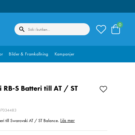
0
or
Bilder & Framkallning
Kampanjer
RB-S Batteri till AT / ST
207034483
Läs mer
eri till Swarovski AT / ST Balance.