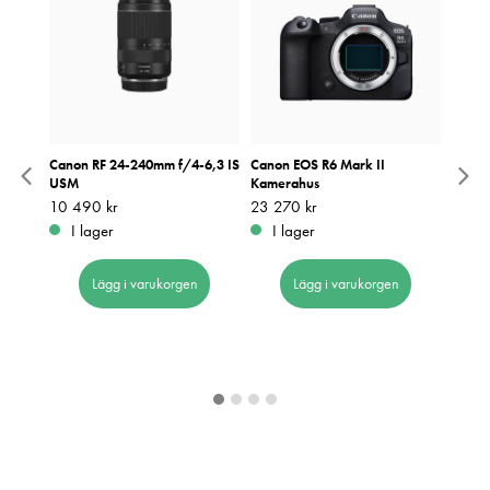
Canon RF 24-240mm f/4-6,3 IS
Canon EOS R6 Mark II
Peak 
USM
Kamerahus
v3 Sva
d
Pris
10 490 kr
:
10 490 kr
Pris
23 270 kr
:
23 270 kr
Pris
1 049
:
1
26-
I lager
I lager
I 
Lägg i varukorgen
Lägg i varukorgen