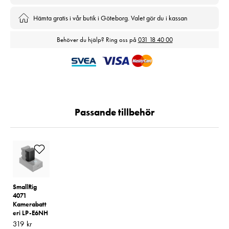
Hämta gratis i vår butik i Göteborg. Valet gör du i kassan
Behöver du hjälp? Ring oss på
031 18 40 00
Passande tillbehör
SmallRig
4071
Kamerabatt
eri LP-E6NH
Pris
319 kr
:
319 kr