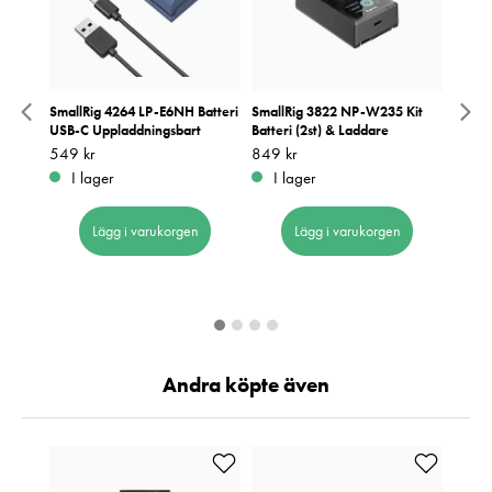
teri
SmallRig 4264 LP-E6NH Batteri
SmallRig 3822 NP-W235 Kit
Small
USB-C Uppladdningsbart
Batteri (2st) & Laddare
och la
E6P
Pris
549 kr
:
549 kr
Pris
849 kr
:
849 kr
Pris
1 149
:
1
I lager
I lager
I 
Lägg i varukorgen
Lägg i varukorgen
Andra köpte även