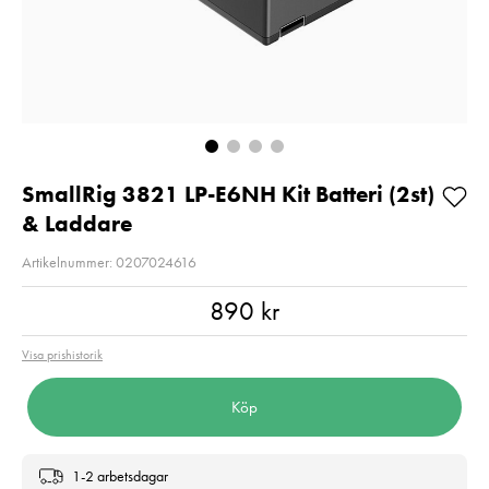
Pris
2 490 kr
:
2 490 kr
I lager
I lager
Lägg i varuko
Lägg i varukorgen
SmallRig 3821 LP-E6NH Kit Batteri (2st)
& Laddare
Artikelnummer: 0207024616
Pris
:
890 kr
890 kr
Visa prishistorik
Köp
1-2 arbetsdagar