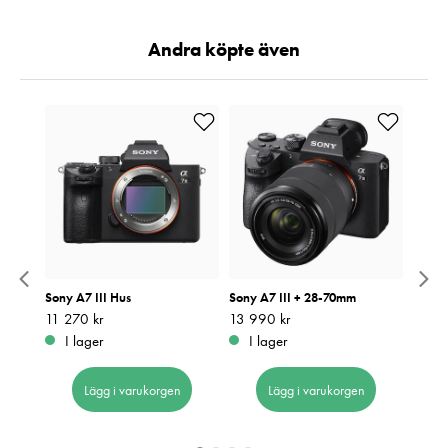
Andra köpte även
 Svart
Sony A7 III Hus
Sony A7 III + 28-70mm
NiSi 
Pris
11 270 kr
:
11 270 kr
Pris
13 990 kr
:
13 990 kr
Pris
649 k
:
6
I lager
I lager
I 
Lägg i varukorgen
Lägg i varukorgen