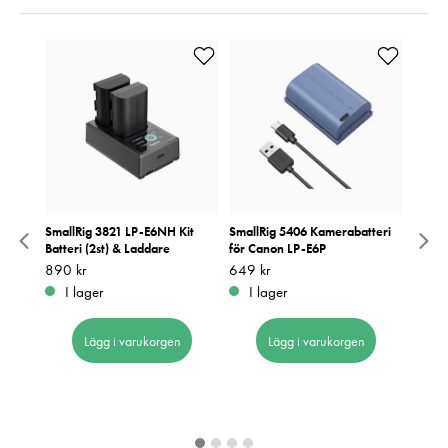
Canon
SmallRig 3821 LP-E6NH Kit
SmallRig 5406 Kamerabatteri
Small
Batteri (2st) & Laddare
för Canon LP-E6P
USB-C
Pris
890 kr
:
890 kr
Pris
649 kr
:
649 kr
Pris
549 k
:
5
I lager
I lager
I 
Lägg i varukorgen
Lägg i varukorgen