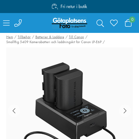
Fri retur i butik
Personlig service
0
Fri frakt över 1000:-
Hem
Tillbehör
Batterier & Laddare
Till Canon
SmallRig 5409 Kamerabatteri och laddningskit för Canon LP-E6P
Canon LP-E6P
NiSi UV SMC L
Kamerabatteri
67mm