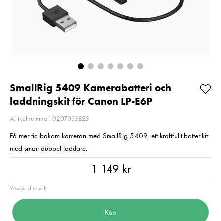
Pris
1 519 kr
:
1 519 kr
Pris
649 kr
:
649 kr
I lager
I lager
Lägg i varukorgen
Lägg i varuko
SmallRig 5409 Kamerabatteri och
laddningskit för Canon LP-E6P
Artikelnummer: 0207033823
Få mer tid bakom kameran med SmallRig 5409, ett kraftfullt batterikit
med smart dubbel laddare.
Pris
:
1 149 kr
1 149 kr
Visa prishistorik
Köp