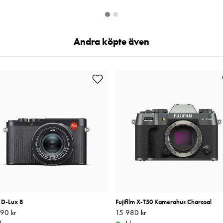
Andra köpte även
 D-Lux 8
Fujifilm X-T50 Kamerahus Charcoal
90 kr
19 990 kr
Pris
15 980 kr
:
15 980 kr