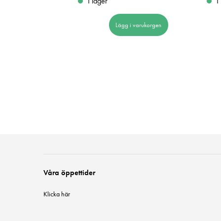
I lager
I
 i varukorgen
Lägg i varukorgen
Våra öppettider
Klicka här