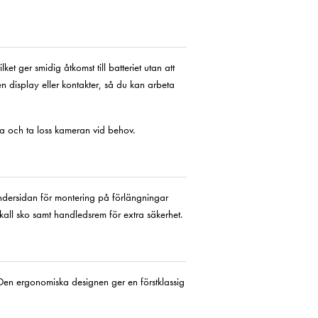
t ger smidig åtkomst till batteriet utan att
 display eller kontakter, så du kan arbeta
ra och ta loss kameran vid behov.
undersidan för montering på förlängningar
kall sko samt handledsrem för extra säkerhet.
l. Den ergonomiska designen ger en förstklassig