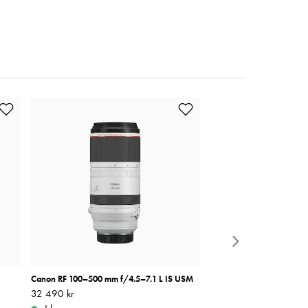
Canon RF 100–500 mm f/4.5–7.1 L IS USM
Sirui 3T-35K Bordsstativ 
Pris
32 490 kr
:
32 490 kr
Pris
990 kr
:
990 kr