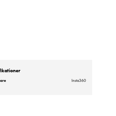
fikationer
kare
Insta360