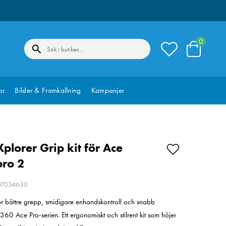
0
or
Bilder & Framkallning
Kampanjer
plorer Grip kit för Ace
ro 2
207034630
er bättre grepp, smidigare enhandskontroll och snabb
360 Ace Pro-serien. Ett ergonomiskt och stilrent kit som höjer