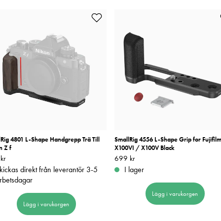
Rig 4801 L-Shape Handgrepp Trä Till
SmallRig 4556 L-Shape Grip for Fujifil
 Z f
X100VI / X100V Black
kr
949 kr
Pris
699 kr
:
699 kr
kickas direkt från leverantör 3-5
I lager
rbetsdagar
Lägg i varukorgen
Lägg i varukorgen