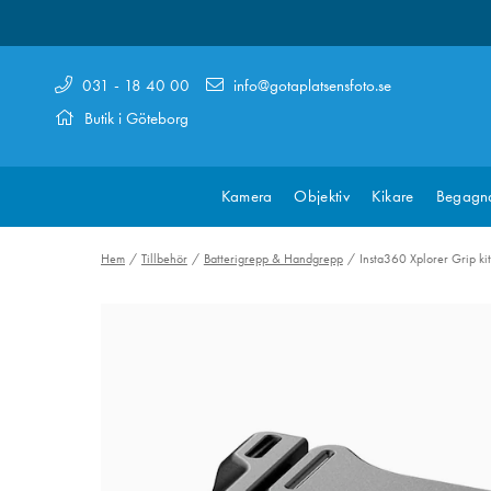
031 - 18 40 00
info@gotaplatsensfoto.se
Butik i Göteborg
Kamera
Objektiv
Kikare
Begagn
Hem
Tillbehör
Batterigrepp & Handgrepp
Insta360 Xplorer Grip ki