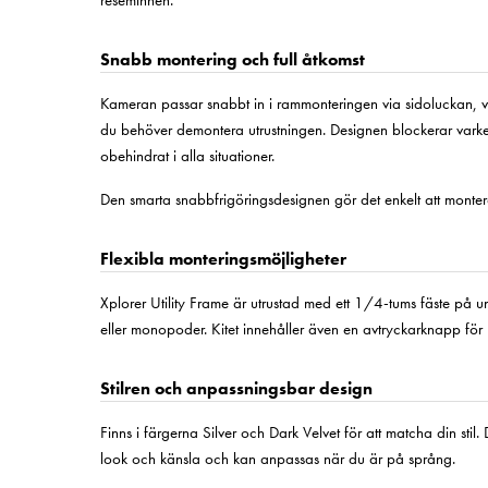
reseminnen.
Snabb montering och full åtkomst
Kameran passar snabbt in i rammonteringen via sidoluckan, vilke
du behöver demontera utrustningen. Designen blockerar varken
obehindrat i alla situationer.
Den smarta snabbfrigöringsdesignen gör det enkelt att monte
Flexibla monteringsmöjligheter
Xplorer Utility Frame är utrustad med ett 1/4-tums fäste på 
eller monopoder. Kitet innehåller även en avtryckarknapp för 
Stilren och anpassningsbar design
Finns i färgerna Silver och Dark Velvet för att matcha din sti
look och känsla och kan anpassas när du är på språng.