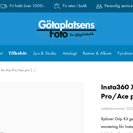
Fri frakt över 1000:-
Fri retur i butik
Personlig service
at
Tillbehör
Ljus & Studio
Analogt
Ramar & Album
Fyndvar
t för Ace Pro/Ace pro 2
Insta360 X
Pro/Ace p
Artikelnummer: 0
Xplorer Grip Kit g
montering för Insta