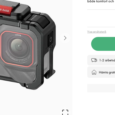
både komfort och ko
Pris
:
1 0
Visa prishistorik
1-2 arbets
Hämta gratis