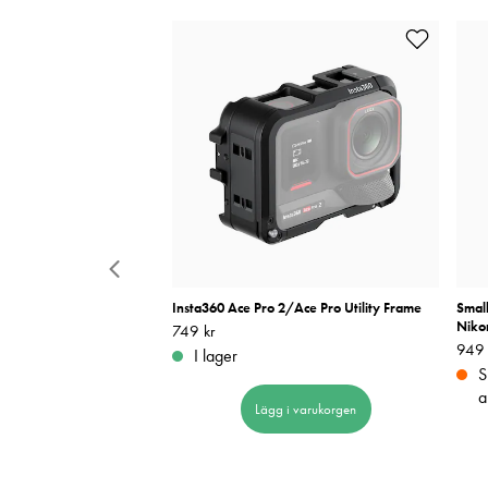
haped Mount Plate With
Insta360 Ace Pro 2/Ace Pro Utility Frame
Small
 Fujifilm X Half Svart
Nikon
Pris
749 kr
:
749 kr
Pris
949 
:
I lager
ara
S
a
Lägg i varukorgen
 i varukorgen