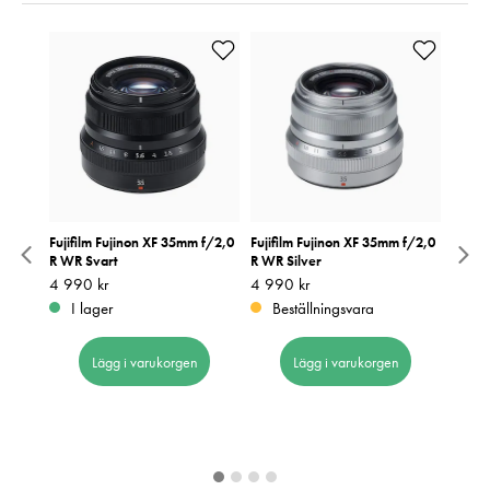
Fujifilm Fujinon XF 35mm f/2,0
Fujifilm Fujinon XF 35mm f/2,0
NiSi F
R WR Svart
R WR Silver
39mm
Pris
4 990 kr
:
4 990 kr
Pris
4 990 kr
:
4 990 kr
Pris
549 k
:
5
I lager
Beställningsvara
I 
Lägg i varukorgen
Lägg i varukorgen