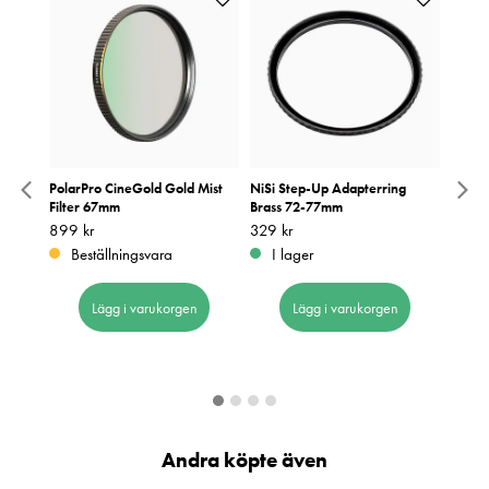
7mm
PolarPro CineGold Gold Mist
NiSi Step-Up Adapterring
NiSi A
Filter 67mm
Brass 72-77mm
Holde
Så lån
Pris
899 kr
:
899 kr
Pris
329 kr
:
329 kr
Nuvar
174 k
Beställningsvara
I lager
pris
249 k
:
2
I 
Lägg i varukorgen
Lägg i varukorgen
Andra köpte även