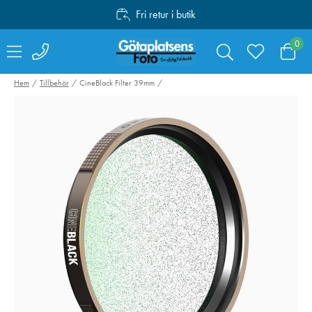
Fri retur i butik
Personlig service
0
Fri frakt över 1000:-
Hem
Tillbehör
CineBlack Filter 39mm
Sandisk SDXC
Swarovski Vari
Extreme Pro 64GB
Phone Adapter