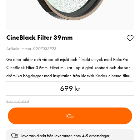
200MB/s UHS-I C10
2
V30 U3
Pris
2 220 kr
:
2 220 kr
Pris
699 kr
:
699 kr
I lager
I lager
Lägg i varuko
CineBlack Filter 39mm
Lägg i varukorgen
Artikelnummer: 0207035923
Ge dina bilder och videor ett mjukt och filmiskt uttryck med PolarPro
CineBlack Filter 39mm. Filtret mjukar upp digital kontrast och skapar
drömlika högdagrar med inspiration från klassisk Kodak cinema film.
Pris
:
699 kr
699 kr
Visa prishistorik
Köp
Leverans direkt från leverantör inom 4-5 arbetsdagar