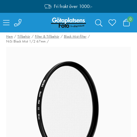
Fri frakt över 1000:-
0
Hem
Tillbehör
Filter & Tillbehör
Black Mist-filter
NiSi Black Mist 1/2 67mm
SmallRig 4877
NiSi Step-Up
Tumgrepp Till Fujifilm
Adapterring Br