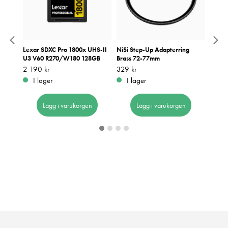
eryday
Lexar SDXC Pro 1800x UHS-II
NiSi Step-Up Adapterring
NiSi C
U3 V60 R270/W180 128GB
Brass 72-77mm
Color
Pris
2 190 kr
:
2 190 kr
Pris
329 kr
:
329 kr
Pris
849 k
:
8
I lager
I lager
I 
Lägg i varukorgen
Lägg i varukorgen