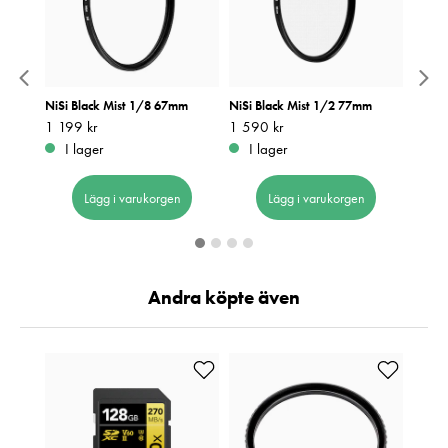
m
NiSi Black Mist 1/8 67mm
NiSi Black Mist 1/2 77mm
NiSi 
Pris
1 199 kr
:
1 199 kr
Pris
1 590 kr
:
1 590 kr
Pris
1 190
:
1
I lager
I lager
I 
Lägg i varukorgen
Lägg i varukorgen
Andra köpte även