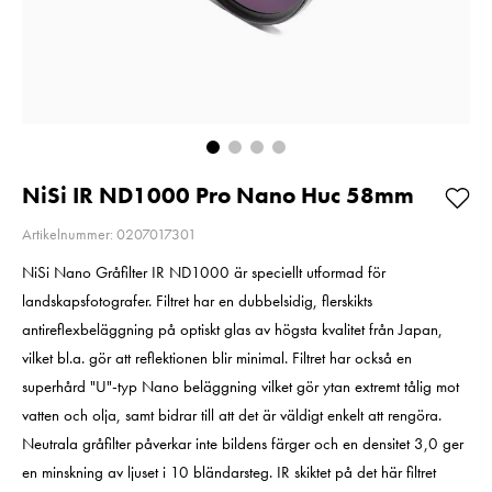
Pris
1 049 kr
:
1 049 kr
Pris
899 kr
:
899 kr
I lager
I lager
Lägg i varukorgen
Lägg i varuko
NiSi IR ND1000 Pro Nano Huc 58mm
Artikelnummer: 0207017301
NiSi Nano Gråfilter IR ND1000 är speciellt utformad för
landskapsfotografer. Filtret har en dubbelsidig, flerskikts
antireflexbeläggning på optiskt glas av högsta kvalitet från Japan,
vilket bl.a. gör att reflektionen blir minimal. Filtret har också en
superhård "U"-typ Nano beläggning vilket gör ytan extremt tålig mot
vatten och olja, samt bidrar till att det är väldigt enkelt att rengöra.
Neutrala gråfilter påverkar inte bildens färger och en densitet 3,0 ger
en minskning av ljuset i 10 bländarsteg. IR skiktet på det här filtret