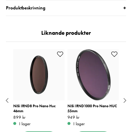
+
Produktbeskrivning
Liknande produkter
 Huc
NiSi IRND8 Pro Nano Huc
NiSi IRND1000 Pro Nano HUC
NiSi 
46mm
55mm
67mm
Pris
899 kr
:
899 kr
Pris
949 kr
:
949 kr
Pris
1 390
:
1
I lager
I lager
I 