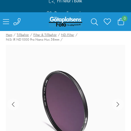
Personlig service
Fri frakt över 1000:-
0
Hem
Tillbehör
Filter & Tillbehör
ND-Filter
NiSi IR ND1000 Pro Nano Huc 58mm
NiSi Black Mist 1/4
NiSi IRND64 Pr
49mm
Nano HUC 62