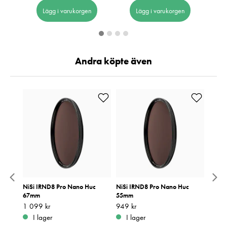
Lägg i varukorgen
Lägg i varukorgen
Andra köpte även
r
NiSi IRND8 Pro Nano Huc
NiSi IRND8 Pro Nano Huc
Nikon
67mm
55mm
Pris
2 980
:
2
Pris
1 099 kr
:
1 099 kr
Pris
949 kr
:
949 kr
I 
I lager
I lager