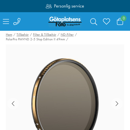
Personlig service
Fri frakt över 1000:-
0
Hem
Tillbehör
Filter & Tillbehör
ND-Filter
PolarPro PMVND 2-5 Stop Edition II 49mm
NiSi Black Mist 1/4
NiSi Black Mist
95mm
72mm