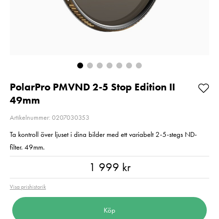
Pris
1 790 kr
:
1 790 kr
Pris
1 299 kr
:
1 299 kr
I lager
I lager
Lägg i varukorgen
Lägg i varuko
PolarPro PMVND 2-5 Stop Edition II
49mm
Artikelnummer: 0207030353
Ta kontroll över ljuset i dina bilder med ett variabelt 2-5-stegs ND-
filter. 49mm.
Pris
:
1 999 kr
1 999 kr
Visa prishistorik
Köp