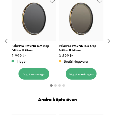
 Stops
PolarPro PMVND 6-9 Stop
PolarPro PMVND 2-5 Stop
Polar
Edition II 49mm
Edition II 67mm
Editio
Pris
1 999 kr
:
1 999 kr
Pris
3 599 kr
:
3 599 kr
Pris
3 599
:
3
I lager
Beställningsvara
I 
Lägg i varukorgen
Lägg i varukorgen
Andra köpte även