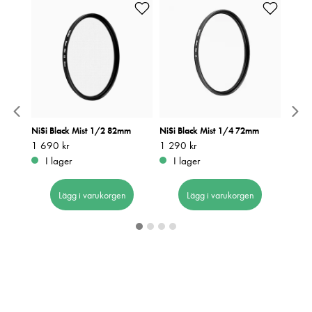
m
NiSi Black Mist 1/2 82mm
NiSi Black Mist 1/4 72mm
NiSi 
Pris
1 690 kr
:
1 690 kr
Pris
1 290 kr
:
1 290 kr
Pris
1 099
:
1
I lager
I lager
I 
Lägg i varukorgen
Lägg i varukorgen