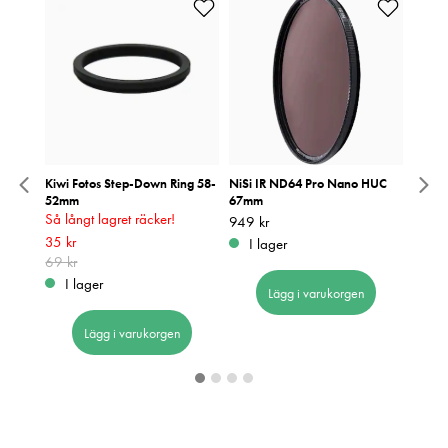
m
Kiwi Fotos Step-Down Ring 58-
NiSi IR ND64 Pro Nano HUC
NiSi 
52mm
67mm
67mm
Så långt lagret räcker!
Pris
949 kr
:
949 kr
Pris
1 099
:
1
Nuvarande pris
35 kr
:
35 kr
Tidigare
I lager
I 
pris
69 kr
:
69 kr
I lager
Lägg i varukorgen
Lägg i varukorgen