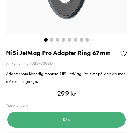
Så långt lagret
Pris
1 350 kr
:
1 350 kr
räcker!
I lager
Nuvarande pris
1 790 kr
:
1 790 kr
2 790 kr
Tidigare pris
:
Lägg i varuko
2 790 kr
I lager
Lägg i varukorgen
NiSi JetMag Pro Adapter Ring 67mm
Artikelnummer: 0207030317
Adapter som låter dig montera NiSi JetMag Pro-filter på objektiv med
67mm filtergänga.
Pris
:
299 kr
299 kr
Visa prishistorik
Köp