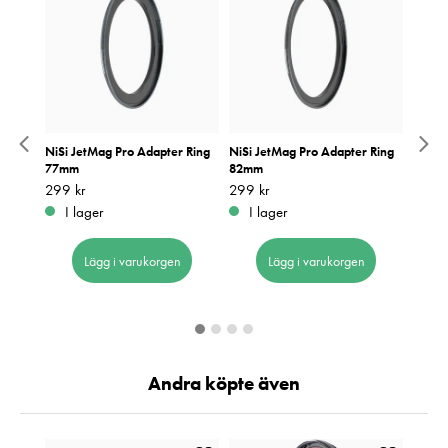
er Kit
NiSi JetMag Pro Adapter Ring
NiSi JetMag Pro Adapter Ring
NiSi 
77mm
82mm
72mm
Pris
299 kr
:
299 kr
Pris
299 kr
:
299 kr
Pris
299 k
:
2
I lager
I lager
I 
Lägg i varukorgen
Lägg i varukorgen
Andra köpte även