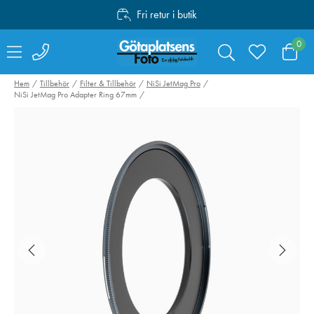
Fri retur i butik
Personlig service
0
Fri frakt över 1000:-
Hem
Tillbehör
Filter & Tillbehör
NiSi JetMag Pro
NiSi JetMag Pro Adapter Ring 67mm
Valoi easy35
Canon Mount
Filmskanner
Adapter EF-EO