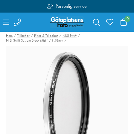
Personlig service
Fri frakt över 1000:-
0
Hem
Tillbehör
Filter & Tillbehör
NISI Swift
NiSi Swift System Black Mist 1/4 58mm
NiSi Step-Up
Lexar SDXC Pro
Adapterring Brass
1800x UHS-II 