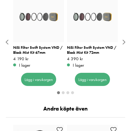
m
NiSi Filter Swift System VND /
NiSi Filter Swift System VND /
NiSi F
Black Mist Kit 67mm
Black Mist Kit 72mm
Black
Pris
4 190 kr
:
4 190 kr
Pris
4 390 kr
:
4 390 kr
Pris
4 890
:
4
I lager
I lager
I 
Lägg i varukorgen
Lägg i varukorgen
Andra köpte även