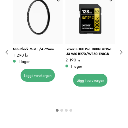
3-33mm
NiSi Black Mist 1/4 72mm
Lexar SDXC Pro 1800x UHS-II
NiSi C
U3 V60 R270/W180 128GB
Color
Pris
1 290 kr
:
1 290 kr
/2,0
Pris
2 190 kr
:
2 190 kr
Pris
849 k
:
8
I lager
 t.o.m
I lager
I 
Lägg i varukorgen
Lägg i varukorgen