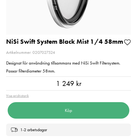
58-67mm
V60 R270/W18
64GB
Pris
329 kr
:
329 kr
Pris
1 690 kr
:
1 690 kr
I lager
I lager
Lägg i varukorgen
Lägg i varuko
NiSi Swift System Black Mist 1/4 58mm
Artikelnummer: 0207027524
Designat för användning tillsammans med NiSi Swift Filtersystem.
Passar filterdiameter 58mm.
Pris
:
1 249 kr
1 249 kr
Visa prishistorik
Köp
1-2 arbetsdagar