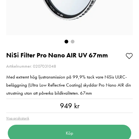
V90 R300/W260
V60 R270/W18
64GB
128GB
Pris
2 190 kr
:
2 190 kr
Pris
2 190 kr
:
2 190 kr
I lager
I lager
Lägg i varukorgen
Lägg i varuko
NiSi Filter Pro Nano AIR UV 67mm
Artikelnummer: 0207031048
Med extremt hög ljustransmission på 99,9% tack vare NiSis ULRC-
beläggning (Ultra Low Reflective Coating) skyddar Pro Nano AIR din
utrustning utan att påverka bildkvaliteten. 67mm
Pris
:
949 kr
949 kr
Visa prishistorik
Köp