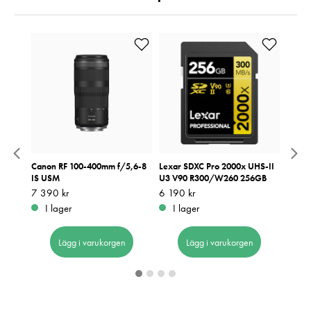
i III
Canon RF 100-400mm f/5,6-8
Lexar SDXC Pro 2000x UHS-II
Lexar
IS USM
U3 V90 R300/W260 256GB
U3 V
Pris
7 390 kr
:
7 390 kr
Pris
6 190 kr
:
6 190 kr
Pris
2 590
:
2
I lager
I lager
I 
Lägg i varukorgen
Lägg i varukorgen