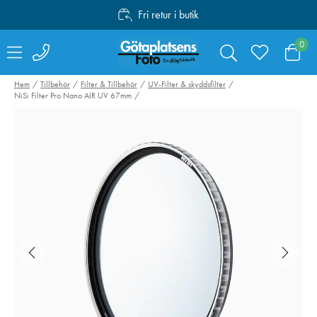
Fri retur i butik
Personlig service
0
Fri frakt över 1000:-
Hem
Tillbehör
Filter & Tillbehör
UV-Filter & skyddsfilter
NiSi Filter Pro Nano AIR UV 67mm
Lexar SDXC Pro
Lexar SDXC Pro
2000x UHS-II U3
1800x UHS-II 