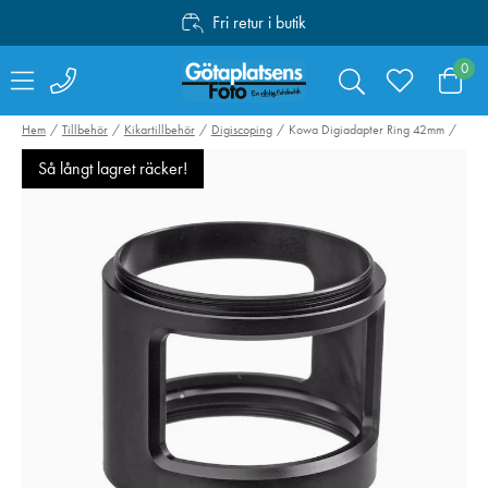
Fri retur i butik
Personlig service
0
Fri frakt över 1000:-
Hem
Tillbehör
Kikartillbehör
Digiscoping
Kowa Digiadapter Ring 42mm
Så långt lagret räcker!
Kowa TSN-DA20
Canon EH32-CJ
Digiadapter För
Så långt lagret