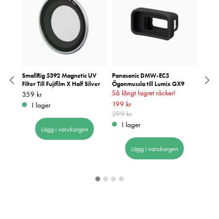
ng 58-
SmallRig 5392 Magnetic UV
Panasonic DMW-EC5
Korrek
Filter Till Fujifilm X Half Silver
Ögonmussla till Lumix GX9
F65/
Så långt lagret räcker!
Så lån
Pris
359 kr
:
359 kr
idigare
Nuvarande pris
199 kr
:
199 kr
Tidigare
Nuvar
99 kr
I lager
pris
299 kr
:
299 kr
pris
299 k
:
2
I lager
I 
Lägg i varukorgen
Lägg i varukorgen