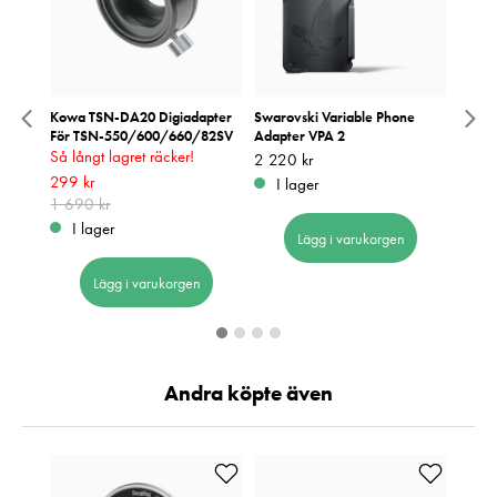
g
Kowa TSN-DA20 Digiadapter
Swarovski Variable Phone
Hawke
För TSN-550/600/660/82SV
Adapter VPA 2
V.2
Så långt lagret räcker!
Pris
2 220 kr
:
2 220 kr
Pris
399 k
:
3
Nuvarande pris
299 kr
:
299 kr
Tidigare
I lager
I 
pris
1 690 kr
:
1 690 kr
I lager
Lägg i varukorgen
Lägg i varukorgen
Andra köpte även