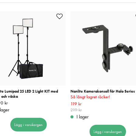
te Lumipad 25 LED 2 Light KIT med
Nanlite Kamerakonsoll för Halo Series
v och väska
Så långt lagret räcker!
0 kr
3 990 kr
Nuvarande pris
119 kr
:
119 kr
Tidigare pris
:
 lager
219 kr
I lager
Lägg i varukorgen
Lägg i varukorgen