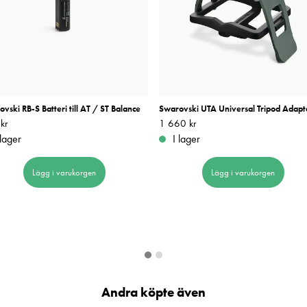
vski RB-S Batteri till AT / ST Balance
Swarovski UTA Universal Tripod Adapt
kr
720 kr
Pris
1 660 kr
:
1 660 kr
 lager
I lager
Lägg i varukorgen
Lägg i varukorgen
Andra köpte även