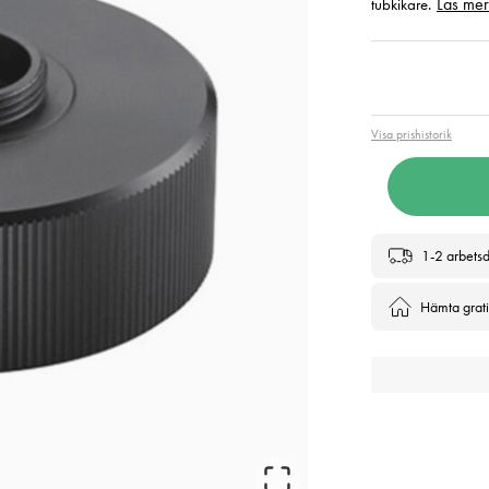
Läs mer
tubkikare.
Pris
:
220
Visa prishistorik
1-2 arbets
Hämta gratis