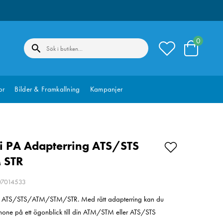
0
or
Bilder & Framkallning
Kampanjer
i PA Adapterring ATS/STS
 STR
207014533
ör ATS/STS/ATM/STM/STR. Med rätt adapterring kan du
phone på ett ögonblick till din ATM/STM eller ATS/STS