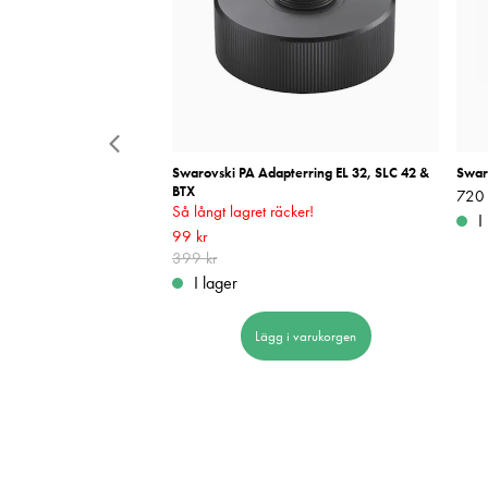
 HD
Swarovski PA Adapterring EL 32, SLC 42 &
Swaro
BTX
Pris
720 
:
Så långt lagret räcker!
I
Nuvarande pris
99 kr
:
99 kr
Tidigare pris
:
399 kr
399 kr
 i varukorgen
I lager
Lägg i varukorgen