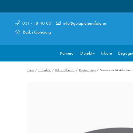
031 - 18 40 00
info@gotaplatsensfoto.se
Butik i Göteborg
Kamera
Objektiv
Kikare
Begagn
Hem
Tillbehör
Kikartillbehör
Digiscoping
Swarovski PA Adapter