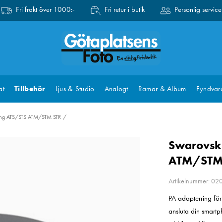
Fri frakt över 1000:-
Fri retur i butik
Personlig service
at
Tillbehör
Ljus & Studio
Analogt
Ramar & Album
Fyndvar
ring ATS/STS ATM/STM STR
Swarovsk
ATM/STM
Artikelnummer: 0
PA adapterring f
ansluta din smart