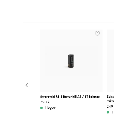
op För Barn
Swarovski RB-S Batteri till AT / ST Balance
Zeiss
mikr
Pris
720 kr
:
720 kr
Pris
249 
:
t från leverantör 3-5
I lager
I