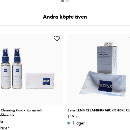
Andra köpte även
 Cleaning Fluid - Spray och
Zeiss LENS CLEANING MICROFIBRE C
ofiberduk
Pris
149 kr
:
149 kr
kr
249 kr
I lager
 lager