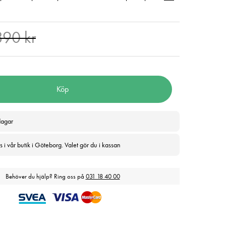
nde pris
:
199 kr
Tidigare pris
:
390 kr
390 kr
Köp
dagar
 i vår butik i Göteborg. Valet gör du i kassan
Behöver du hjälp? Ring oss på
031 18 40 00