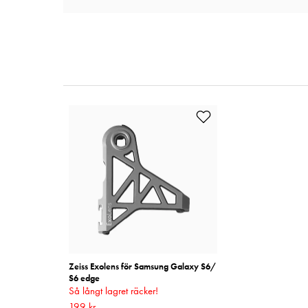
Zeiss Exolens för Samsung Galaxy S6/
S6 edge
Så långt lagret räcker!
Nuvarande pris
199 kr
:
199 kr
Tidigare pris
: