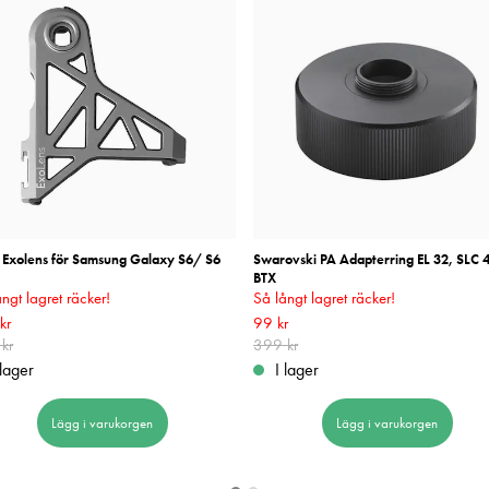
s Exolens för Samsung Galaxy S6/ S6
Swarovski PA Adapterring EL 32, SLC 
BTX
ngt lagret räcker!
Så långt lagret räcker!
rande pris
kr
:
199 kr
Tidigare pris
:
990 kr
Nuvarande pris
99 kr
:
99 kr
Tidigare pris
:
3
kr
399 kr
 lager
I lager
Lägg i varukorgen
Lägg i varukorgen