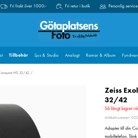
Fri frakt över 1000:-
Fri retur i butik
Personlig service
at
Tillbehör
Ljus & Studio
Analogt
Ramar & Album
Fyndvar
 Conquest HD 32/42
Zeiss Exo
32/42
Så långt lagret rä
Artikelnummer: 02
Adapter till din 
mobiltelefon. Tänk