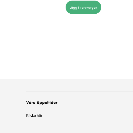
Lägg i varukorgen
 i varukorgen
Våra öppettider
Klicka här