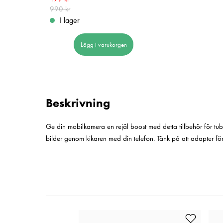
990 kr
990 kr
I lager
Lägg i varukorgen
Beskrivning
Ge din mobilkamera en rejäl boost med detta tillbehör för tubk
bilder genom kikaren med din telefon. Tänk på att adapter för