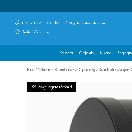
031 - 18 40 00
info@gotaplatsensfoto.se
Butik i Göteborg
Kamera
Objektiv
Kikare
Begagn
Hem
Tillbehör
Kikartillbehör
Digiscoping
Zeiss Exolens Adapter
Så långt lagret räcker!