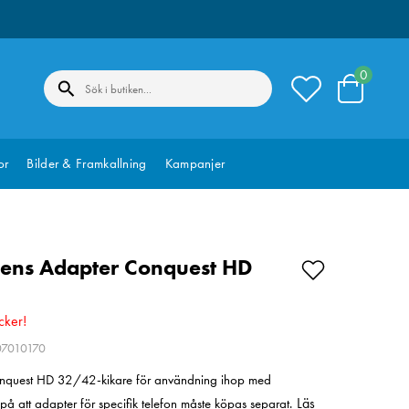
0
or
Bilder & Framkallning
Kampanjer
lens Adapter Conquest HD
cker!
07010170
Conquest HD 32/42-kikare för användning ihop med
Läs
 på att adapter för specifik telefon måste köpas separat.