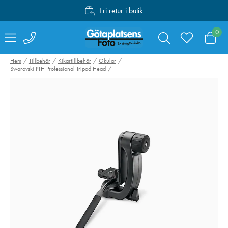
Fri retur i butik
Personlig service
0
Fri frakt över 1000:-
Hem
Tillbehör
Kikartillbehör
Okular
Swarovski PTH Professional Tripod Head
Peak Design Travel
Sirui Bordsstati
Tripod Aluminium
50