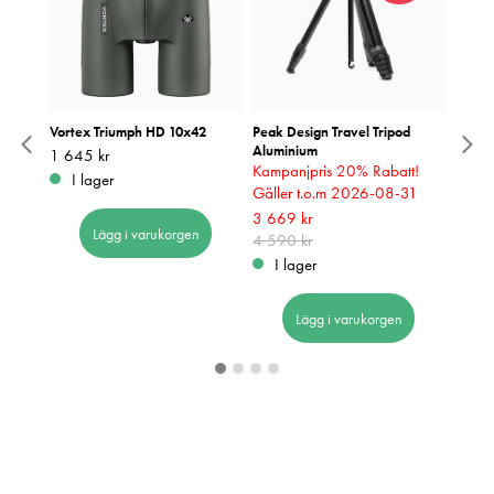
 +
Vortex Triumph HD 10x42
Peak Design Travel Tripod
Sirui 
Aluminium
Pris
1 645 kr
:
1 645 kr
Pris
890 k
:
8
Kampanjpris 20% Rabatt!
I lager
I 
Gäller t.o.m 2026-08-31
Nuvarande pris
3 669 kr
:
Lägg i varukorgen
3 669 kr
4 590 kr
Tidigare pris
:
4 590 kr
I lager
Lägg i varukorgen