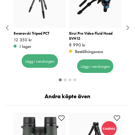
d
Swarovski Tripod PCT
Sirui Pro Video Fluid Head
Sirui
SVH15
Tripo
Pris
12 350 kr
:
12 350 kr
Pris
8 990 kr
:
8 990 kr
Pris
7 890
:
7
I lager
Beställningsvara
I 
Lägg i varukorgen
Lägg i varukorgen
Andra köpte även