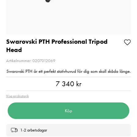
Kampanjpris 20%
Pris
890 kr
:
890 kr
Rabatt! Gäller t.o.m
I lager
2026-08-31
Nuvarande pris
3 669 kr
:
Lägg i varuko
3 669 kr
4 590 kr
Tidigare
pris
:
4 590 kr
I lager
Swarovski PTH Professional Tripod
Head
Lägg i varukorgen
Artikelnummer: 0207012069
Swarovski PTH är ett perfekt stativhuvud för dig som skall skåda länge.
Pris
:
7 340 kr
7 340 kr
Visa prishistorik
Köp
1-2 arbetsdagar