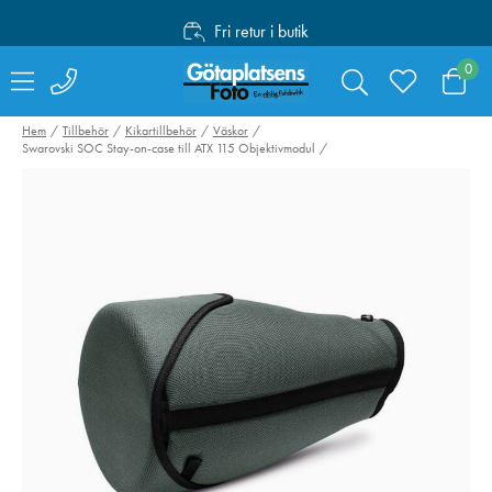
Fri retur i butik
Personlig service
0
Fri frakt över 1000:-
Hem
Tillbehör
Kikartillbehör
Väskor
Swarovski SOC Stay-on-case till ATX 115 Objektivmodul
SmallRig 4071
Manfrotto Befr
Kamerabatteri LP-
Advanced Twist