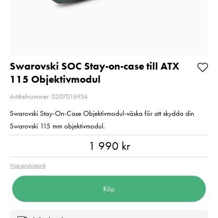
E6NH
Aluminium svar
Pris
319 kr
:
319 kr
Pris
1 990 kr
:
1 990 kr
Beställningsvara
I lager
Lägg i varukorgen
Lägg i varuko
Swarovski SOC Stay-on-case till ATX
115 Objektivmodul
Artikelnummer: 0207016934
Swarovski Stay-On-Case Objektivmodul-väska för att skydda din
Swarovski 115 mm objektivmodul.
Pris
:
1 990 kr
1 990 kr
Visa prishistorik
Köp