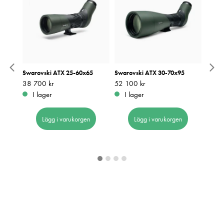
2
Swarovski ATX 25-60x65
Swarovski ATX 30-70x95
Kowa 
PROMI
Pris
38 700 kr
:
38 700 kr
Pris
52 100 kr
:
52 100 kr
okula
I lager
I lager
Pris
49 9
:
4
I 
Lägg i varukorgen
Lägg i varukorgen