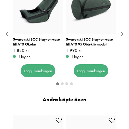
d
Swarovski SOC Stay-on-case
Swarovski SOC Stay-on-case
Swaro
till ATX Okular
till ATX 95 Objektivmodul
Tillbe
Pris
1 880 kr
:
1 880 kr
Pris
1 990 kr
:
1 990 kr
Pris
1 840
:
1
I lager
I lager
I 
Lägg i varukorgen
Lägg i varukorgen
Andra köpte även