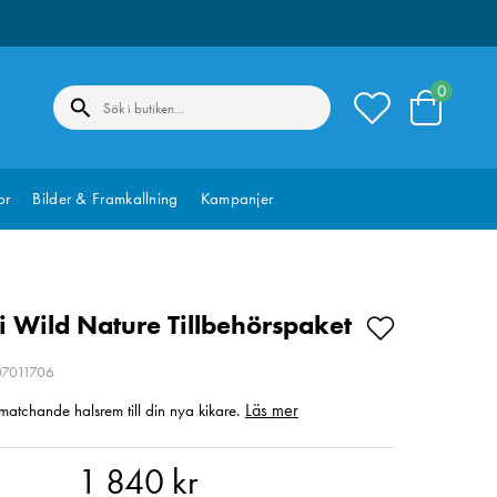
0
or
Bilder & Framkallning
Kampanjer
 Wild Nature Tillbehörspaket
07011706
Läs mer
atchande halsrem till din nya kikare.
40 kr
1 840 kr