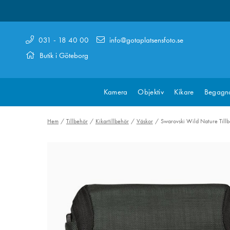
031 - 18 40 00
info@gotaplatsensfoto.se
Butik i Göteborg
Kamera
Objektiv
Kikare
Begagn
Hem
Tillbehör
Kikartillbehör
Väskor
Swarovski Wild Nature Till