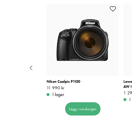
le BH
Nikon Coolpix P1100
Lowe
AW I
Pris
11 990 kr
:
11 990 kr
Pris
1 29
:
I lager
I
 i varukorgen
Lägg i varukorgen