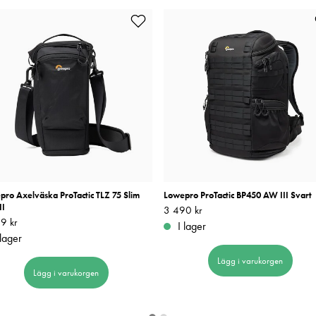
pro Axelväska ProTactic TLZ 75 Slim
Lowepro ProTactic BP450 AW III Svart
II
Pris
3 490 kr
:
3 490 kr
9 kr
1 299 kr
I lager
 lager
Lägg i varukorgen
Lägg i varukorgen