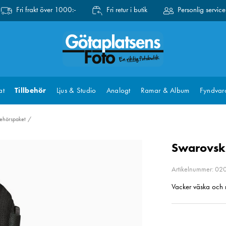
Fri frakt över 1000:-
Fri retur i butik
Personlig service
at
Tillbehör
Ljus & Studio
Analogt
Ramar & Album
Fyndvar
behörspaket
Swarovski
Artikelnummer: 02
Vacker väska och m
Pris
:
1 8