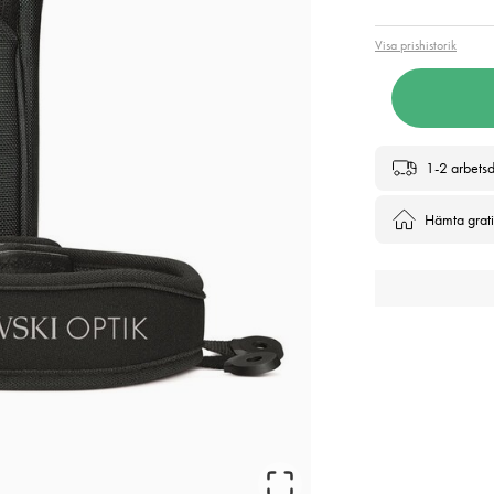
Visa prishistorik
1-2 arbets
Hämta gratis