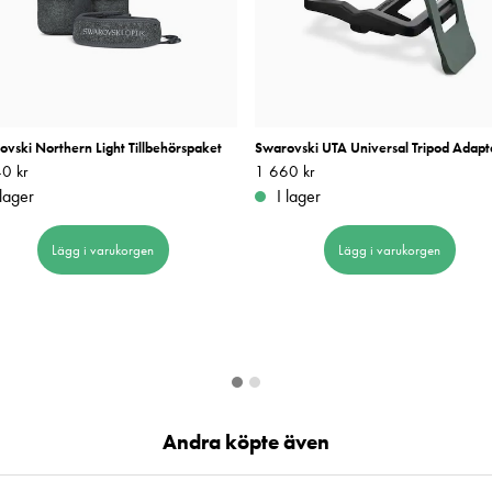
vski Northern Light Tillbehörspaket
Swarovski UTA Universal Tripod Adapt
0 kr
1 840 kr
Pris
1 660 kr
:
1 660 kr
 lager
I lager
Lägg i varukorgen
Lägg i varukorgen
Andra köpte även