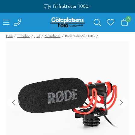
Fri frakt över 1000:-
0
Hem
Tillbehör
Ljud
Mikrofoner
Röde VideoMic NTG
Lexar SDXC Pro
Sirui Bordsstati
Silver Plus 1066x
50