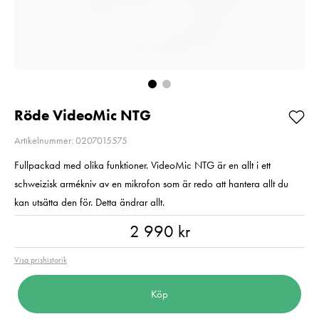
UHS-I U3 V30
Pris
890 kr
:
890 kr
R205/W150 128GB
I lager
Pris
1 190 kr
:
1 190 kr
I lager
Lägg i varuko
Lägg i varukorgen
Röde VideoMic NTG
Artikelnummer: 0207015575
Fullpackad med olika funktioner. VideoMic NTG är en allt i ett
schweizisk armékniv av en mikrofon som är redo att hantera allt du
kan utsätta den för. Detta ändrar allt.
Pris
:
2 990 kr
2 990 kr
Visa prishistorik
Köp