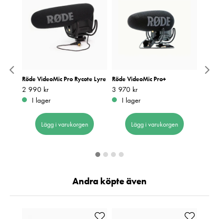
ombo
Röde VideoMic Pro Rycote Lyre
Röde VideoMic Pro+
Sony 
 RX
Pris
2 990 kr
:
2 990 kr
Pris
3 970 kr
:
3 970 kr
Pris
2 990
:
2
I lager
I lager
Be
Lägg i varukorgen
Lägg i varukorgen
Andra köpte även